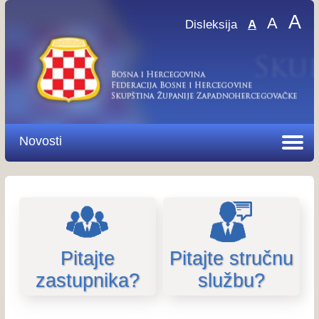
A
A
Disleksija
A
Novosti
Pitajte
Pitajte stručnu
zastupnika?
službu?