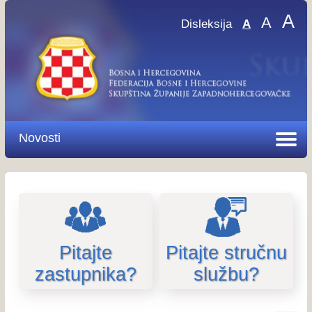
A
A
Disleksija
A
Novosti
Pitajte
Pitajte stručnu
zastupnika?
službu?