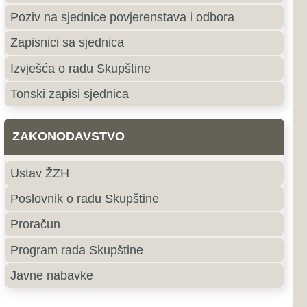
e
roki Brijeg
ki Brijeg je grad u južnom
ne i Hercegovine i središte
ercegovačke Županije.
jubuški
uški pripada primorskoj,