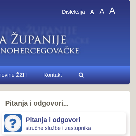
A
A
sleksija
A
.
ovori
zastupnika