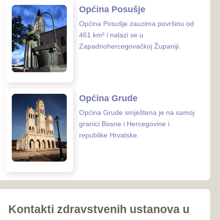
iroki Brijeg
Ljubuški
Posušje
039-681-689
Grude
 zaštite ZHŽ
o zdravstvo ZHŽ