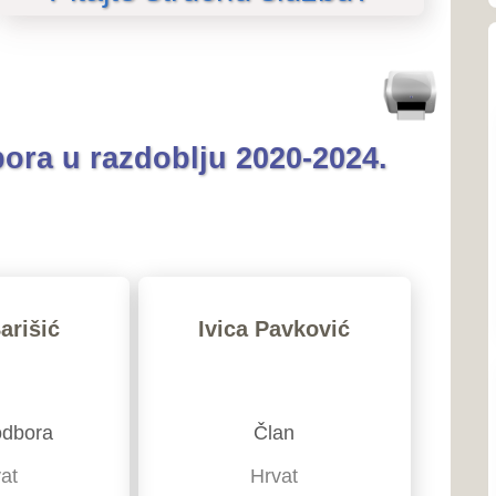
O SKUPŠTINI
zdoblju 2020-2024.
O Skupštini
o predsjedniku Skupštine
Ustroj i nadležnosti
Linkovi
Ivica Pavković
SJEDNICE SKUPŠTINE
Član
Priopćenja
Hrvat
Poziv na sjednice
Posušje
Poziv na sjednice povjere
Zapisnici sa sjednica
Leo Leko
Izvješća o radu Skupštine
Tonski zapisi sjednica
Predsjednik
ZAKONODAVSTVO