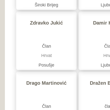
Hrvat
Hrvat
Posušje
Ljubuški
Drago Martinović
Dražen Barbarić
Član
član
Hrvat
Hrvat
Široki Brijeg
Široki Brijeg
Službeni mail Nezavisnog odbora:
ab.hzz-anitspuks@on