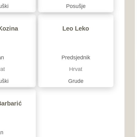
Hrvat
Ustav ŽZH
Grude
Poslovnik o radu Skupštin
Proračun
Program rada Skupštine
Javne nabavke
Naše općine...
Grad Ši
Grad Širo
dijelu Bos
Zapadnoh
Grad L
Grad Ljub