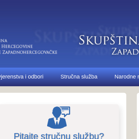
Di
bori
Stručna služba
Narodne novine ŽZH
Kontakt
Pitanja i odgovori..
Pitanja i odg
stručne službe i 
te stručnu službu?
Više o Skupštini...