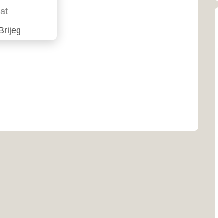
mediterans
Općina
Općina Po
461 km² i 
Zapadnohe
Općina
Općina Gr
granici B
republike
Kontakti zdravstv