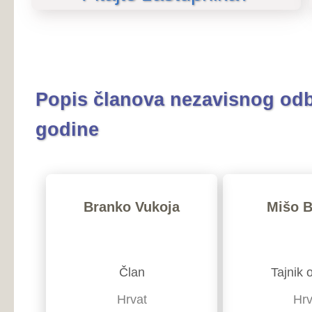
Popis članova nezavisnog odbora u ra
godine
Branko Vukoja
Mišo Barišić
Član
Tajnik odbora
Hrvat
Hrvat
Široki Brijeg
Ljubuški
Zdravko Jukić
Damir Kozina
Član
Član