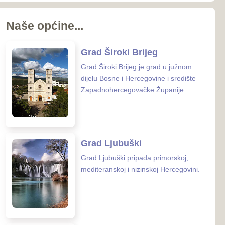
koj i nizinskoj Hercegovini.
 Posušje
sušje zauzima površinu od
nalazi se u
rcegovačkoj Županiji.
 Grude
ude smještena je na samoj
osne i Hercegovine i
 Hrvatske.
enih ustanova u