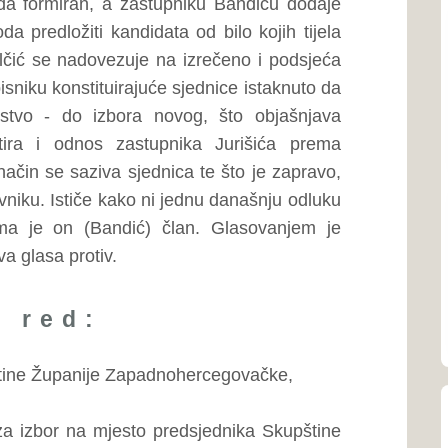
ŽZH...
or predsjednika Skupštine
Dom zdravlja Š
039/704-926
ika Skupštine Županije
Dom zdravlja 
ednika Skupštine Županije
039-831-514
Dom zdravlja 
slovnik i zakonodavstvo,
039-681-124; 
vu, ljudska prava, slobode i
Dom zdravlja 
ncijsku politiku i proračun,
039-662-162
e, kulturu, šport, mlade i
eđenje, stambeno - komunalnu
Uprava civilne
039-661-377
stvo, socijalnu politiku i
Zavod za javn
(ZZJZ)
ju Administrativno – pravnog
039-661-702