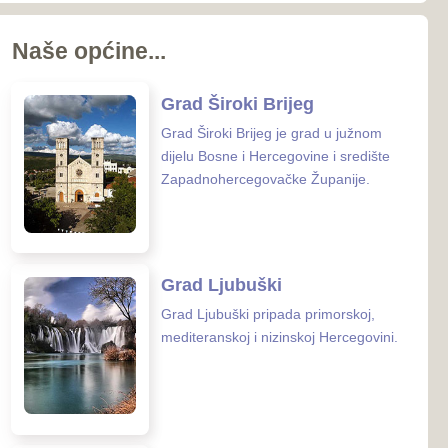
koj i nizinskoj Hercegovini.
 Posušje
sušje zauzima površinu od
nalazi se u
rcegovačkoj Županiji.
 Grude
ude smještena je na samoj
osne i Hercegovine i
 Hrvatske.
enih ustanova u