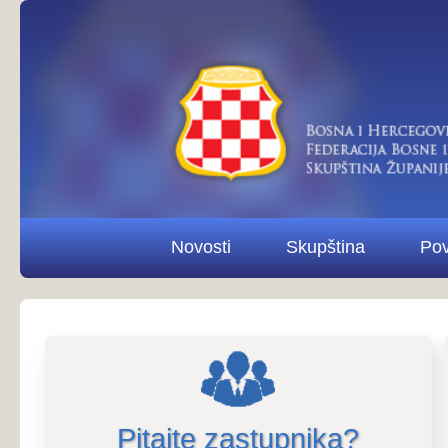
Novosti
Skupština
Povjerenstva i od
Pitajte zastupnika?
Pitaj
Izvod iz zapisnika s 4. sjednice Sku
Zapisnici sjednica