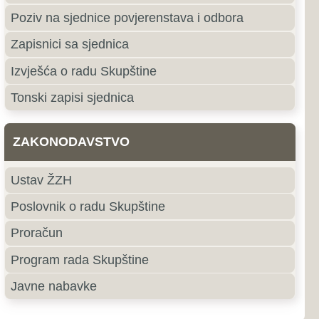
e
roki Brijeg
ki Brijeg je grad u južnom
ne i Hercegovine i središte
ercegovačke Županije.
jubuški
uški pripada primorskoj,