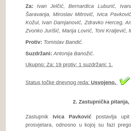
visina plaće daleko od idealne, ali i kako se traži kompro
će biti javno dostupan Kolektivni ugovor kako bi bio vi
sporazum sa sindikatima o poslovima koji se ne smiju prek
završni razredi osnovnih i srednjih škola moraju ući u učio
Zastupnica
Marija Lovrić
pitanje upravlja ministru rada,
Tomislavu Pejiću - na koji način se refundiraju sreds
inozemstvu? Drugi upit iz Odbora za naselja za rekonstrukc
Britvica, Izbično, Liskovac, Prosine, Korito, Zaušlje i Niko
nesmetano prometovati jer je ta dionica u izrazito loše
upućen je Vladi ŽZH.
Zastupnik
Ivica Pavković
se referira na upit zastupnice Lo
prima upite vezane za taj problem jer je riječ o cesti koja 
nedavno je prekategorizirana čime dakle stječe uvjete za re
Ministar zdravstva, rada i socijalne skrbi
Tomislav Pejić
je 
se obrati e - mailom ili Ministarstvu rada, zdravstva i soci
kako bi se detaljnije razmotrio taj slučaj. Vezano za proced
inozemstvo, ministar Pejić odgovara kako je riječ je o m
mogu izvršiti u bolnici u Mostaru te ne može jasno potvr
prijevoza ili o troškovima samog liječenja (ili nečem