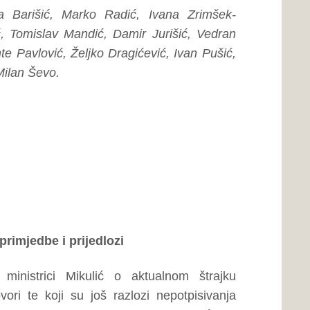
misno rješenje. U ovom tjednu
dljiv svima, te je potpisan
idati ni za vrijeme štrajka -
nice nakon 20 dana štrajka.
 zdravstva i socijalne skrbi
tva za troškove liječenja u
iju i asfaltiranje puta R 419
lić (kako bi stanovnici mogli
m stanju zbog neodržavanja)
vrić ističući kako i on često
je u izrazito lošem stanju, a
konstrukciju.
zamolio zastupnicu Lovrić da
jalne skrbi ili Skupštini ŽZH
uru upućivanja na liječenje u
alom broju usluga koje se ne
diti radi li se o troškovima
 trećem). U svakom slučaju,