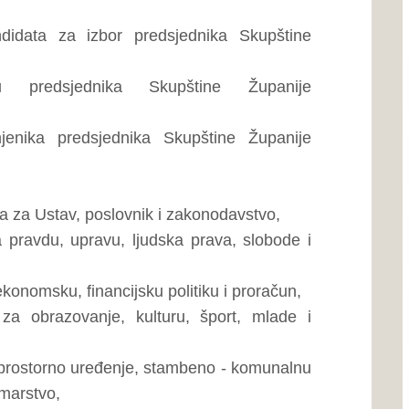
nju Povjerenstva za izbor i
anju Mandatno – imunitetnog
ije Zapadnohercegovačke za
anije Zapadnohercegovačke
o navedenoj točki: Usvajanje
egovačke.
arko Radić, Ivana Zrimšek-
andić, Damir Jurišić, Vedran
ljko Dragićević, Ivan Pušić,