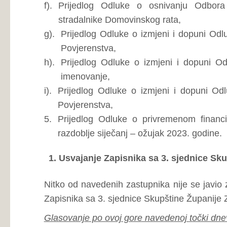
Status točke dnevnog reda:
Usvojeno.
2. Zastupnička pitanja, primjedbe i p
Zastupnik
Ivica Pavković
postavlja upit ministrici M
prosvjetara, odnosno u kojoj su fazi pregovori te koji s
Kolektivnog ugovora sindikata prosvjetnih djelatnika? Nad
kad je sljedeći sastanak i može li doći ponovno do nepotp
Zastupnika zanima stvarno stanje te koji su ključni prob
potpisivanje od strane Vlade?
Ministrica obrazovanja, znanosti, kulture i športa
Ružica M
Pavkoviću kako je Kolektivni ugovor o kojem se toliko g
četvrtak - sa 86 članaka od kojih dva nisu službeno def
(osnovica za obračun plaće i naknada za prijevoz u kojoj sin
Ministrica navodi stavke u ovom Kolektivnom ugovoru ko
Također je demantirala dezinformaciju koja je puštena u j
plaće profesora s jednom godinom radnog staža i položen
radila usporedba s prosječnom plaćom u Federaciji. Mikulić