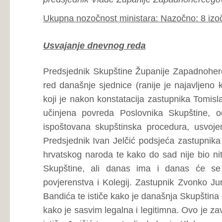
Skupštine, ali danas ima i danas će se izglasati. T
povjerenstva i Kolegij. Zastupnik Zvonko Jurišić se referi
Bandića te ističe kako je današnja Skupština sasvim uredn
kako je sasvim legalna i legitimna. Ovo je završno formiran
ističe Jurišić te nastavlja kako je Klub naroda formiran,
kako je mogao upravo danas na Klubu naroda predložiti ka
koja se danas usvajaju. Predsjednik Ivan Jelčić se nadov
zastupnika Bandića kako je u usvojenom Zapisniku konstitu
će Skupštinom upravljati trenutno rukovodstvo - do iz
trenutno stanje. Zastupnik Bandić komentira i odnos
Poslovniku u kojem se jasno navodi na koji način se saziv
po Bandićevu mišljenju, kontradiktorno Poslovniku. Ističe 
neće podržati, čak ni povjerenstva u kojima je on (Ba
konstatirano kako je Dnevni red usvojen uz dva glasa protiv
Dnevni red:
1.
Usvajanje Zapisnika sa 3. sjednice Skupštine Županij
2.
Zastupnička pitanja, primjedbe i prijedlozi,
3.
Klubovi naroda - predlaganje kandidata za izbor na m