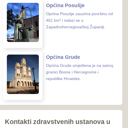
iroki Brijeg
Ljubuški
Posušje
039-681-689
Grude
 zaštite ZHŽ
o zdravstvo ZHŽ