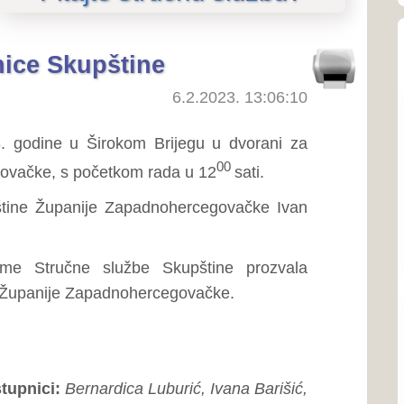
O SKUPŠTINI
irokom Brijegu u dvorani za
O Skupštini
00
etkom rada u 12
sati.
o predsjedniku Skupštine
e Zapadnohercegovačke Ivan
Ustroj i nadležnosti
Linkovi
službe Skupštine prozvala
padnohercegovačke.
SJEDNICE SKUPŠTINE
Priopćenja
rdica Luburić, Ivana Barišić,
Poziv na sjednice
ć, Ivica Pavković, Tomislav
Poziv na sjednice povjere
 Antonija Banožić, Zdravko
Zapisnici sa sjednica
, Ivan Pušić, Zvonko Jurišić,
Izvješća o radu Skupštine
pnici:
Zdenko Ćosić, Zrinko
Tonski zapisi sjednica
ZAKONODAVSTVO
dano izočno: 2.