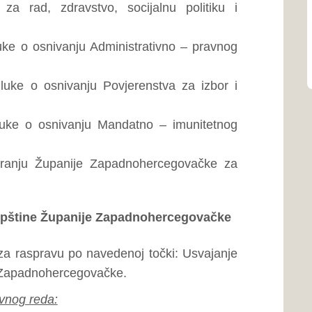
rijedlozi
ikulić o aktualnom štrajku
u još razlozi nepotpisivanja
alje, zastupnik Pavković pita
isivanja Kolektivnog ugovor?
lemi i kad se može očekivati
ikulić
odgovara zastupniku
ovori definiran sastankom u
inirana, dok svi ostali jesu
dikat traži ukidanje limita).
ji su različiti od prošlog.
avnost, a vezana je za visinu
im stručnim ispitom gdje se
 ističe kako je svjesna da je