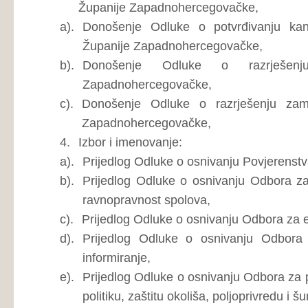
h).
Prijedlog Odluke o izmjeni i dopuni Odluke o osniva
imenovanje,
i).
Prijedlog Odluke o izmjeni i dopuni Odluke o osniv
Povjerenstva,
5.
Prijedlog Odluke o privremenom financiranju Župan
razdoblje siječanj – ožujak 2023. godine.
1. Usvajanje Zapisnika sa 3. sjednice Skupštine Žup
Nitko od navedenih zastupnika nije se javio za raspravu p
Zapisnika sa 3. sjednice Skupštine Županije Zapadnoherc
Glasovanje po ovoj gore navedenoj točki dnevnog reda:
Za:
Ivan Jelčić, Bernardica Luburić, Ivana Barišić, M
Šaravanja, Miroslav Mitrović, Ivica Pavković, Tomislav M
Kožul, Ivan Damjanović, Zdravko Herceg, Ante Pavlović, Že
Zvonko Jurišić, Marija Lovrić, Toni Kraljević, Milan Ševo.
Protiv:
Tomislav Bandić.
Suzdržani:
Antonija Banožić.
Ukupno: Za: 19 protiv: 1 suzdržani: 1.