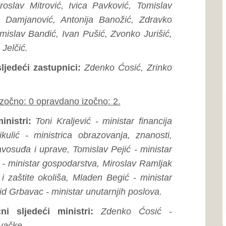
Kraljević - ministar financija
Ustav ŽZH
rica obrazovanja, znanosti,
Poslovnik o radu Skupštin
ave, Tomislav Pejić - ministar
ospodarstva, Miroslav Ramljak
Proračun
liša, Mladen Begić - ministar
Program rada Skupštine
inistar unutarnjih poslova.
Javne nabavke
inistri:
Zdenko Ćosić -
no izočno: 1.
Naše općine...
Grad Ši
Grad Širo
 Jelčić predložio je Dnevni
dijelu Bos
vni red utvrditi na sjednici)
Zapadnoh
 kako je današnjom sjednicom
 po njegovom viđenju, nije
as protiv i jedan suzdržan.
os bio uredno pozvan na Klub
Grad L
dat za prijedlog predsjednika
Grad Ljub