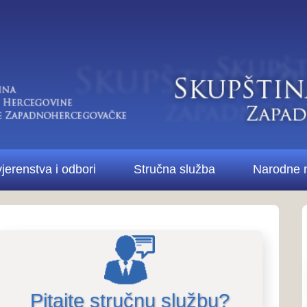
Di
bori
Stručna služba
Narodne novine ŽZH
Kontakt
Pitanja i odgovori..
Pitanja i odg
stručne službe i 
te stručnu službu?
Više o Skupštini...
pštine
6.2.2023. 13:06:10