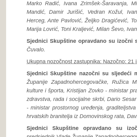
Sjednici Skupštine nazočni su sljedeći ministri:
Toni 
Županije Zapadnohercegovačke, Ružica Mikulić - minist
kulture i športa, Kristijan Zovko - ministar pravosuđa i upr
zdravstva, rada i socijalne skrbi, Dario Sesar - ministar g
- ministar prostornog uređenja, graditeljstva i zaštite oko
hrvatskih branitelja iz Domovinskog rata, David Grbavac - m
Sjednici Skupštine opravdano su izočni sljedeći m
predsjednik Vlade Županije Zapadnohercegovačke.
Ukupna nozočnost ministara: Nazočno: 8 izočno: 0 opravda
Usvajanje dnevnog reda
Predsjednik Skupštine Županije Zapadnohercegovačke Ivan
red današnje sjednice (ranije je najavljeno kako će se Dne
koji je nakon konstatacija zastupnika Tomislava Bandića
učinjena povreda Poslovnika Skupštine, odnosno kako
ispoštovana skupštinska procedura, usvojen uz jedan gl
Predsjednik Ivan Jelčić podsjeća zastupnika kako je jutr
hrvatskog naroda te kako do sad nije bio niti jedan kandi