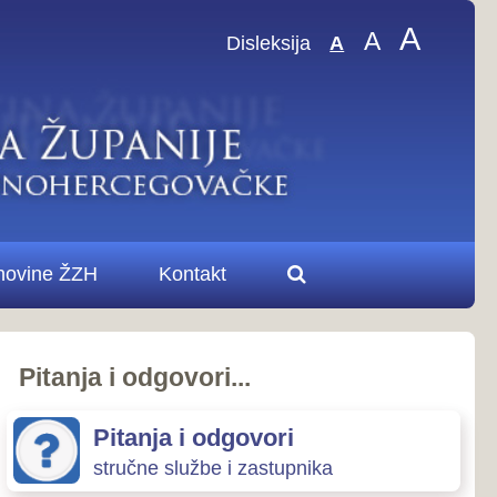
A
A
sleksija
A
.
ovori
zastupnika