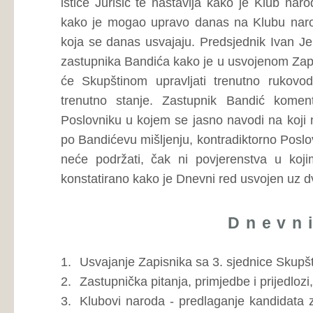
Županije Zapadnohercegovačke,
a).
Donošenje Odluke o potvrđivanju kandidata za izb
Županije Zapadnohercegovačke,
b).
Donošenje Odluke o razrješenju predsjedn
Zapadnohercegovačke,
c).
Donošenje Odluke o razrješenju zamjenika predsj
Zapadnohercegovačke,
4.
Izbor i imenovanje:
a).
Prijedlog Odluke o osnivanju Povjerenstva za Ustav, po
b).
Prijedlog Odluke o osnivanju Odbora za pravdu, upra
ravnopravnost spolova,
c).
Prijedlog Odluke o osnivanju Odbora za ekonomsku, fina
d).
Prijedlog Odluke o osnivanju Odbora za obrazovanj
informiranje,
e).
Prijedlog Odluke o osnivanju Odbora za prostorno ur
politiku, zaštitu okoliša, poljoprivredu i šumarstvo,
f).
Prijedlog Odluke o osnivanju Odbora za rad, zdrav
stradalnike Domovinskog rata,
g).
Prijedlog Odluke o izmjeni i dopuni Odluke o osnivan
Povjerenstva,