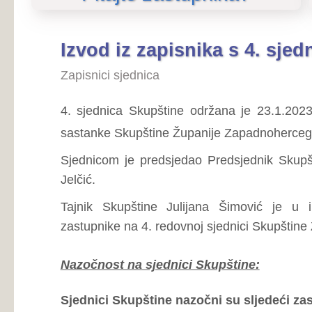
4. sjednica Skupštine održana je 23.1.2023. godine u Š
sastanke Skupštine Županije Zapadnohercegovačke, s poč
Sjednicom je predsjedao Predsjednik Skupštine Županij
Jelčić.
Tajnik Skupštine Julijana Šimović je u ime Stručne 
zastupnike na 4. redovnoj sjednici Skupštine Županije Za
Nazočnost na sjednici Skupštine:
Sjednici Skupštine nazočni su sljedeći zastupnici:
Berna
Marko Radić, Ivana Zrimšek-Šaravanja, Miroslav Mitrovi
Mandić, Damir Jurišić, Vedran Kožul, Ivan Damjanović,
Herceg, Ante Pavlović, Željko Dragićević, Tomislav Bandić
Marija Lovrić, Toni Kraljević, Milan Ševo, Ivan Jelčić.
Sjednici Skupštine opravdano su izočni sljedeći zastu
Čuvalo.
Ukupna nozočnost zastupnika: Nazočno: 21 izočno: 0 oprav