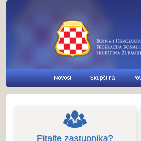
Novosti
Skupština
Povjerenstva i od
Pitajte zastupnika?
Pitaj
Tonski zapis s 10. sjednice Skupšti