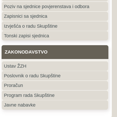
e
roki Brijeg
ki Brijeg je grad u južnom
ne i Hercegovine i središte
ercegovačke Županije.
jubuški
uški pripada primorskoj,