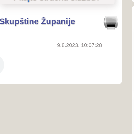
O SKUPŠTINI
9.8.2023. 10:07:28
O Skupštini
o predsjedniku Skupštine
Ustroj i nadležnosti
Linkovi
SJEDNICE SKUPŠTINE
Priopćenja
Poziv na sjednice
Poziv na sjednice povjere
Zapisnici sa sjednica
Izvješća o radu Skupštine
Tonski zapisi sjednica
ZAKONODAVSTVO