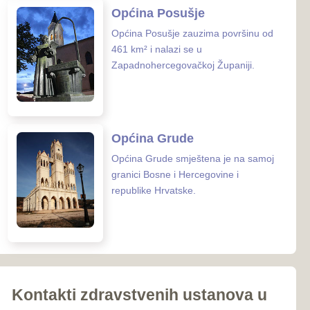
iroki Brijeg
Ljubuški
Posušje
039-681-689
Grude
 zaštite ZHŽ
o zdravstvo ZHŽ