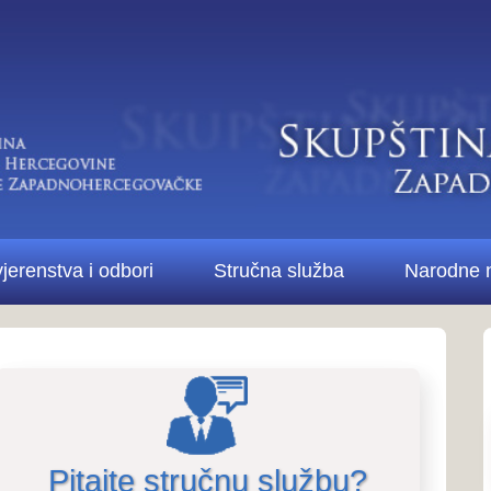
Di
bori
Stručna služba
Narodne novine ŽZH
Kontakt
Pitanja i odgovori..
Pitanja i odg
stručne službe i 
te stručnu službu?
Više o Skupštini...
ne Županije