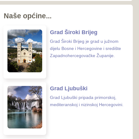
koj i nizinskoj Hercegovini.
 Posušje
sušje zauzima površinu od
nalazi se u
rcegovačkoj Županiji.
 Grude
ude smještena je na samoj
osne i Hercegovine i
 Hrvatske.
enih ustanova u