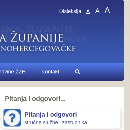
A
A
sleksija
A
.
ovori
zastupnika