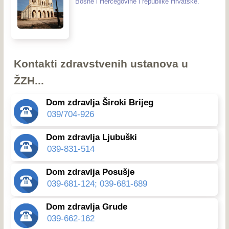
Bosne i Hercegovine i republike Hrvatske.
Kontakti zdravstvenih ustanova u
ŽZH...
Dom zdravlja Široki Brijeg
039/704-926
Dom zdravlja Ljubuški
039-831-514
Dom zdravlja Posušje
039-681-124; 039-681-689
Dom zdravlja Grude
039-662-162