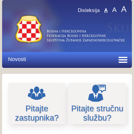
A
A
Disleksija
A
Novosti
Pitajte
Pitajte stručnu
zastupnika?
službu?