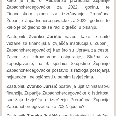
kako je riječ o Rebalansu proračuna Županije
Zapadnohercegovačke za 2022. godinu, te
Financijskom planu za izvršavanje Proračuna
Županije Zapadnohercegovačke za 2022. godinu, te
kako je očigledno da se radi o grešci u pisanju.
Zastupnik
Zvonko Jurišić
navodi kako je upite
vezane za financijska Izvješća institucija u Županiji
Zapadnohercegovačkoj kao što su Uprava za ceste,
Zavod za zdravstveno osiguranje, Služba za
zapošljavanje, na 9. sjednici Skupštine Županije
Zapadnohercegovačke postavio iz razloga postojanja
nejasnoća i nelogičnosti u samim Izvješćima.
Zastupnik
Zvonko Jurišić
postavlja upit Ministarstvu
financija Županije Zapadnohercegovačke o istinitosti
sadržaja Izvješća o izvršenju Proračuna Županije
Zapadnohercegovačke za 2022. godinu?
Zastupnik
Zvonko Jurišić
navodi primjer iz Izvješća