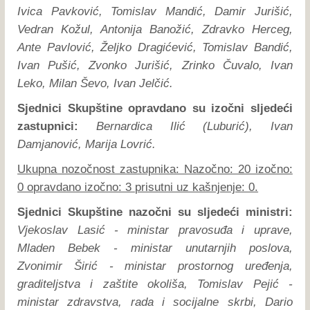
Ivica Pavković, Tomislav Mandić, Damir Jurišić,
Vedran Kožul, Antonija Banožić, Zdravko Herceg,
Ante Pavlović, Željko Dragićević, Tomislav Bandić,
Ivan Pušić, Zvonko Jurišić, Zrinko Čuvalo, Ivan
Leko, Milan Ševo, Ivan Jelčić.
Sjednici Skupštine opravdano su izočni sljedeći
zastupnici:
Bernardica Ilić (Luburić), Ivan
Damjanović, Marija Lovrić.
Ukupna nozočnost zastupnika: Nazočno: 20 izočno:
0 opravdano izočno: 3 prisutni uz kašnjenje: 0.
Sjednici Skupštine nazočni su sljedeći ministri:
Vjekoslav Lasić - ministar pravosuđa i uprave,
Mladen Bebek - ministar unutarnjih poslova,
Zvonimir Širić - ministar prostornog uređenja,
graditeljstva i zaštite okoliša, Tomislav Pejić -
ministar zdravstva, rada i socijalne skrbi, Dario