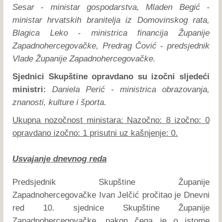
Sesar - ministar gospodarstva, Mladen Begić -
ministar hrvatskih branitelja iz Domovinskog rata,
Blagica Leko - ministrica financija Županije
Zapadnohercegovačke, Predrag Čović - predsjednik
Vlade Županije Zapadnohercegovačke.
Sjednici Skupštine opravdano su izočni sljedeći
ministri:
Daniela Perić - ministrica obrazovanja,
znanosti, kulture i športa.
Ukupna nozočnost ministara: Nazočno: 8 izočno: 0
opravdano izočno: 1 prisutni uz kašnjenje: 0.
Usvajanje dnevnog reda
Predsjednik Skupštine Županije
Zapadnohercegovačke Ivan Jelčić pročitao je Dnevni
red 10. sjednice Skupštine Županije
Zapadnohercegovačke, nakon čega je o istome