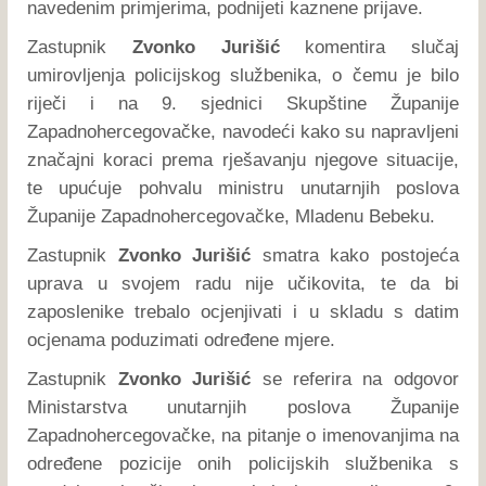
navedenim primjerima, podnijeti kaznene prijave.
Zastupnik
Zvonko Jurišić
komentira slučaj
umirovljenja policijskog službenika, o čemu je bilo
riječi i na 9. sjednici Skupštine Županije
Zapadnohercegovačke, navodeći kako su napravljeni
značajni koraci prema rješavanju njegove situacije,
te upućuje pohvalu ministru unutarnjih poslova
Županije Zapadnohercegovačke, Mladenu Bebeku.
Zastupnik
Zvonko Jurišić
smatra kako postojeća
uprava u svojem radu nije učikovita, te da bi
zaposlenike trebalo ocjenjivati i u skladu s datim
ocjenama poduzimati određene mjere.
Zastupnik
Zvonko Jurišić
se referira na odgovor
Ministarstva unutarnjih poslova Županije
Zapadnohercegovačke, na pitanje o imenovanjima na
određene pozicije onih policijskih službenika s