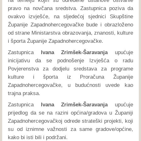
na temelju kojih su određene ustanove ostvarile
pravo na novčana sredstva. Zastupnica poziva da
ovakvo izvješće, na sljedećoj sjednici Skupštine
Županije Zapadnohercegovačke bude i obrazloženo
od strane Ministarstva obrazovanja, znanosti, kulture
i športa Županije Zapadnohercegovačke.
Zastupnica
Ivana Zrimšek-Šaravanja
upućuje
inicijativu da se podnošenje Izvješća o radu
Povjerenstva za dodjelu sredstava za programe
kulture i športa iz Proračuna Županije
Zapadnohercegovačke, u budućnosti uvede kao
trajna praksa.
Zastupnica
Ivana Zrimšek-Šaravanja
upućuje
prijedlog da se na razini općina/gradova u Županiji
Zapadnohercegovačkoj odrede strateški projekti, koji
su od iznimne važnosti za same gradove/općine,
kako bi isti bili i podržani.