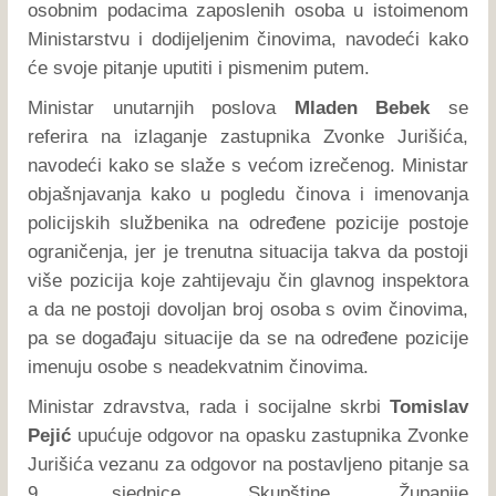
osobnim podacima zaposlenih osoba u istoimenom
Ministarstvu i dodijeljenim činovima, navodeći kako
će svoje pitanje uputiti i pismenim putem.
Ministar unutarnjih poslova
Mladen Bebek
se
referira na izlaganje zastupnika Zvonke Jurišića,
navodeći kako se slaže s većom izrečenog. Ministar
objašnjavanja kako u pogledu činova i imenovanja
policijskih službenika na određene pozicije postoje
ograničenja, jer je trenutna situacija takva da postoji
više pozicija koje zahtijevaju čin glavnog inspektora
a da ne postoji dovoljan broj osoba s ovim činovima,
pa se događaju situacije da se na određene pozicije
imenuju osobe s neadekvatnim činovima.
Ministar zdravstva, rada i socijalne skrbi
Tomislav
Pejić
upućuje odgovor na opasku zastupnika Zvonke
Jurišića vezanu za odgovor na postavljeno pitanje sa
9. sjednice Skupštine Županije