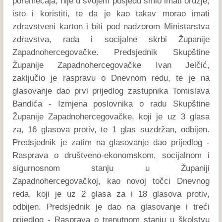
poremećaja, nije u svojem posjedu smio imati oružje,
isto i koristiti, te da je kao takav morao imati
zdravstveni karton i biti pod nadzorom Ministarstva
zdravstva, rada i socijalne skrbi Županije
Zapadnohercegovačke. Predsjednik Skupštine
Županije Zapadnohercegovačke Ivan Jelčić,
zaključio je raspravu o Dnevnom redu, te je na
glasovanje dao prvi prijedlog zastupnika Tomislava
Bandića - Izmjena poslovnika o radu Skupštine
Županije Zapadnohercegovačke, koji je uz 3 glasa
za, 16 glasova protiv, te 1 glas suzdržan, odbijen.
Predsjednik je zatim na glasovanje dao prijedlog -
Rasprava o društveno-ekonomskom, socijalnom i
sigurnosnom stanju u Županiji
Zapadnohercegovačkoj, kao novoj točci Dnevnog
reda, koji je uz 2 glasa za i 18 glasova protiv,
odbijen. Predsjednik je dao na glasovanje i treći
prijedlog - Rasprava o trenutnom stanju u školstvu