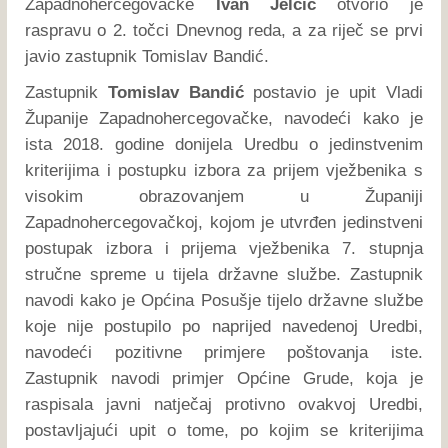
Zapadnohercegovačke
Ivan Jelčić
otvorio je
raspravu o 2. točci Dnevnog reda, a za riječ se prvi
javio zastupnik Tomislav Bandić.
Zastupnik
Tomislav Bandić
postavio je upit Vladi
Županije Zapadnohercegovačke, navodeći kako je
ista 2018. godine donijela Uredbu o jedinstvenim
kriterijima i postupku izbora za prijem vježbenika s
visokim obrazovanjem u Županiji
Zapadnohercegovačkoj, kojom je utvrđen jedinstveni
postupak izbora i prijema vježbenika 7. stupnja
stručne spreme u tijela državne službe. Zastupnik
navodi kako je Općina Posušje tijelo državne službe
koje nije postupilo po naprijed navedenoj Uredbi,
navodeći pozitivne primjere poštovanja iste.
Zastupnik navodi primjer Općine Grude, koja je
raspisala javni natječaj protivno ovakvoj Uredbi,
postavljajući upit o tome, po kojim se kriterijima