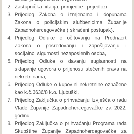
2.
Zastupnička pitanja, primjedbe i prijedlozi,
3.
Prijedlog Zakona o izmjenama i dopunama
Zakona o policijskim službenicima Županije
Zapadnohercegovačke ( skraćeni postupak),
4.
Prijedlog Odluke o očitovanju na Prednacrt
Zakona o posredovanju i zapošljavanju i
socijalnoj sigurnosti nezaposlenih osoba,
5.
Prijedlog Odluke o davanju suglasnosti na
sklapanje ugovora o prijenosu stečenih prava na
nekretninama,
6.
Prijedlog Odluke o kupovini nekretnine označene
kao k.č.3636/8 k.o. Ljubuški,
7.
Prijedlog Zaključka o prihvaćanju Izvješća o radu
Vlade Županije Zapadnohercegovačke za 2022.
godinu,
8.
Prijedlog Zaključka o prihvaćanju Programa rada
Skupštine Županije Zapadnohercegovačke za