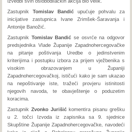
izvedbi svih oslobodilačkih akcija bio velik.
Zastupnik
Tomislav Bandić
upućuje pohvalu za
inicijative zastupnica Ivane Zrimšek-Šaravanja i
Antonije Banožić.
Zastupnik
Tomislav Bandić
se osvrće na odgovor
predsjednika Vlade Županije Zapadnohercegovačke
na pitanje poštivanja Uredbe o jedinstvenim
kriterijima i postupku izbora za prijem vježbenika s
visokim obrazovanjem u Županiji
Zapadnohercegovačkoj, ističući kako je sam ukazao
na nepoštivanje iste, tražeći provjeru istinitosti
njegovih navoda, te obavještenje o poduzetim
koracima.
Zastupnik
Zvonko Jurišić
komentira pisanu grešku
u 2. točci Izvoda iz zapisnika sa 9. sjednice
Skupštine Županije Zapadnohercegovačke, navodeći