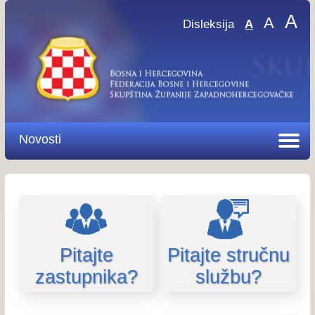
A
A
Disleksija
A
Novosti
Pitajte
Pitajte stručnu
zastupnika?
službu?