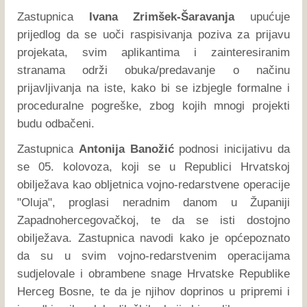
Zastupnica
Ivana Zrimšek-Šaravanja
upućuje
prijedlog da se uoči raspisivanja poziva za prijavu
projekata, svim aplikantima i zainteresiranim
stranama održi obuka/predavanje o načinu
prijavljivanja na iste, kako bi se izbjegle formalne i
proceduralne pogreške, zbog kojih mnogi projekti
budu odbačeni.
Zastupnica
Antonija Banožić
podnosi inicijativu da
se 05. kolovoza, koji se u Republici Hrvatskoj
obilježava kao obljetnica vojno-redarstvene operacije
"Oluja", proglasi neradnim danom u Županiji
Zapadnohercegovačkoj, te da se isti dostojno
obilježava. Zastupnica navodi kako je općepoznato
da su u svim vojno-redarstvenim operacijama
sudjelovale i obrambene snage Hrvatske Republike
Herceg Bosne, te da je njihov doprinos u pripremi i