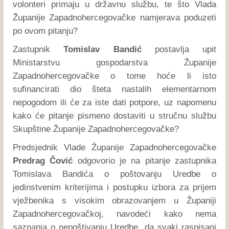
volonteri primaju u državnu službu, te što Vlada
Županije Zapadnohercegovačke namjerava poduzeti
po ovom pitanju?
Zastupnik
Tomislav Bandić
postavlja upit
Ministarstvu gospodarstva Županije
Zapadnohercegovačke o tome hoće li isto
sufinancirati dio šteta nastalih elementarnom
nepogodom ili će za iste dati potpore, uz napomenu
kako će pitanje pismeno dostaviti u stručnu službu
Skupštine Županije Zapadnohercegovačke?
Predsjednik Vlade Županije Zapadnohercegovačke
Predrag Čović
odgovorio je na pitanje zastupnika
Tomislava Bandića o poštovanju Uredbe o
jedinstvenim kriterijima i postupku izbora za prijem
vježbenika s visokim obrazovanjem u Županiji
Zapadnohercegovačkoj, navodeći kako nema
saznanja o nepoštivanju Uredbe, da svaki raspisani