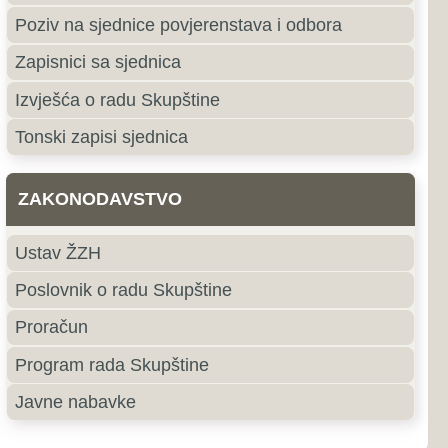
e
roki Brijeg
ki Brijeg je grad u južnom
ne i Hercegovine i središte
ercegovačke Županije.
jubuški
uški pripada primorskoj,