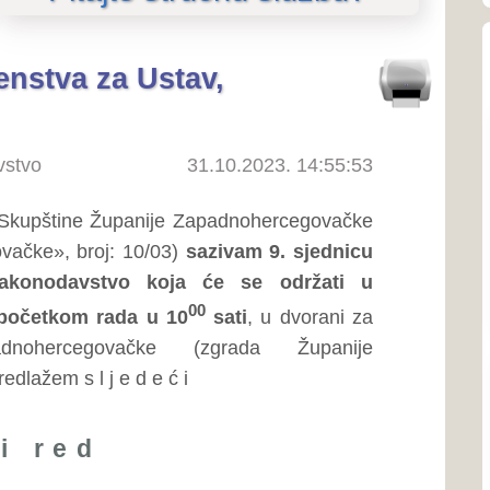
O SKUPŠTINI
31.10.2023. 14:55:53
O Skupštini
upanije Zapadnohercegovačke
o predsjedniku Skupštine
 10/03)
sazivam 9. sjednicu
Ustroj i nadležnosti
vo koja će se održati u
Linkovi
00
da u 10
sati
, u dvorani za
ačke (zgrada Županije
SJEDNICE SKUPŠTINE
 d e ć i
Priopćenja
Poziv na sjednice
 Proračuna Županije
Poziv na sjednice povjere
k)
Zapisnici sa sjednica
 o izvršavanju Proračuna
Izvješća o radu Skupštine
n postupak).
Tonski zapisi sjednica
Predsjednik povjerenstva
ZAKONODAVSTVO
Damir Jurišić