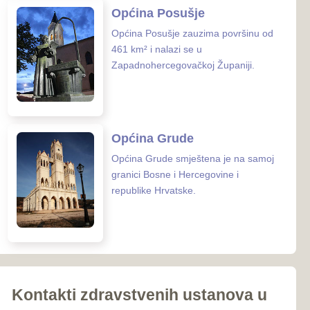
iroki Brijeg
Ljubuški
Posušje
039-681-689
Grude
 zaštite ZHŽ
o zdravstvo ZHŽ