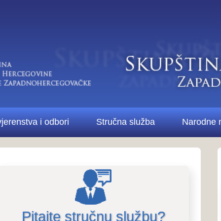
Di
bori
Stručna služba
Narodne novine ŽZH
Kontakt
Pitanja i odgovori..
Pitanja i odg
stručne službe i 
te stručnu službu?
Više o Skupštini...
a Ustav,