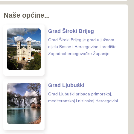
koj i nizinskoj Hercegovini.
 Posušje
sušje zauzima površinu od
nalazi se u
rcegovačkoj Županiji.
 Grude
ude smještena je na samoj
osne i Hercegovine i
 Hrvatske.
enih ustanova u