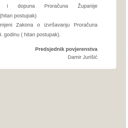
Ustav ŽZH
Poslovnik o radu Skupštin
Proračun
Program rada Skupštine
Javne nabavke
Naše općine...
Grad Ši
Grad Širo
dijelu Bos
Zapadnoh
Grad L
Grad Ljub