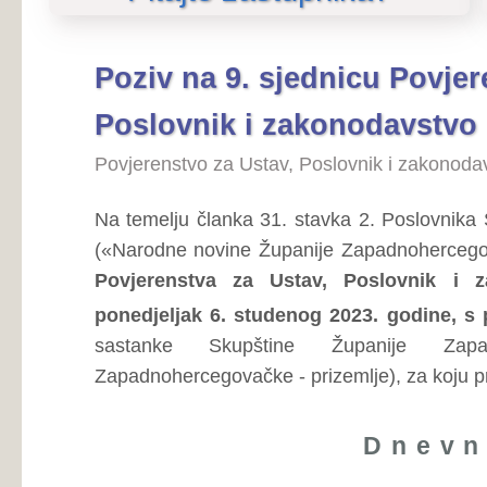
Poslovnik i zakonodavstvo
Povjerenstvo za Ustav, Poslovnik i zakonodavstvo
Na temelju članka 31. stavka 2. Poslovnika Skupštine Ž
(«Narodne novine Županije Zapadnohercegovačke», broj:
Povjerenstva za Ustav, Poslovnik i zakonodavst
ponedjeljak 6. studenog 2023. godine, s početkom ra
sastanke Skupštine Županije Zapadnohercegov
Zapadnohercegovačke - prizemlje), za koju predlažem s l j e
Dnevni red
Prijedlog izmjena i dopuna
Pregledaj...
Zapadnohercegovačke za 2023. godinu (hitan postupa
Prijedlog Zakona o izmjeni Zakona
Pregledaj...
Županije Zapadnohercegovačke za 2023. godinu ( hita