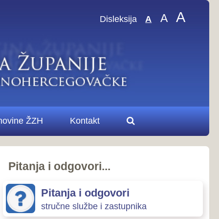
A
A
sleksija
A
.
ovori
zastupnika