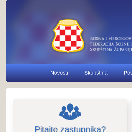
Novosti
Skupština
Povjerenstva i od
Pitajte zastupnika?
Pitaj
Poziv na 9. sjednicu Povjerenstva z