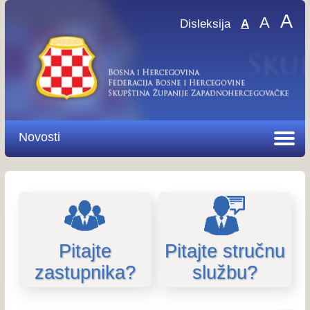
A
A
Disleksija
A
Novosti
Pitajte
Pitajte stručnu
zastupnika?
službu?