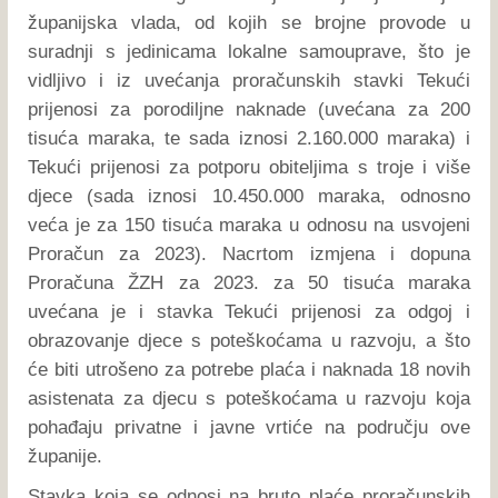
županijska vlada, od kojih se brojne provode u
suradnji s jedinicama lokalne samouprave, što je
vidljivo i iz uvećanja proračunskih stavki Tekući
prijenosi za porodiljne naknade (uvećana za 200
tisuća maraka, te sada iznosi 2.160.000 maraka) i
Tekući prijenosi za potporu obiteljima s troje i više
djece (sada iznosi 10.450.000 maraka, odnosno
veća je za 150 tisuća maraka u odnosu na usvojeni
Proračun za 2023). Nacrtom izmjena i dopuna
Proračuna ŽZH za 2023. za 50 tisuća maraka
uvećana je i stavka Tekući prijenosi za odgoj i
obrazovanje djece s poteškoćama u razvoju, a što
će biti utrošeno za potrebe plaća i naknada 18 novih
asistenata za djecu s poteškoćama u razvoju koja
pohađaju privatne i javne vrtiće na području ove
županije.
Stavka koja se odnosi na bruto plaće proračunskih