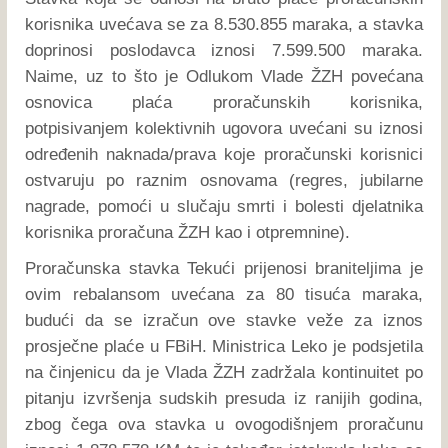
korisnika uvećava se za 8.530.855 maraka, a stavka
doprinosi poslodavca iznosi 7.599.500 maraka.
Naime, uz to što je Odlukom Vlade ŽZH povećana
osnovica plaća proračunskih korisnika,
potpisivanjem kolektivnih ugovora uvećani su iznosi
određenih naknada/prava koje proračunski korisnici
ostvaruju po raznim osnovama (regres, jubilarne
nagrade, pomoći u slučaju smrti i bolesti djelatnika
korisnika proračuna ŽZH kao i otpremnine).
Proračunska stavka Tekući prijenosi braniteljima je
ovim rebalansom uvećana za 80 tisuća maraka,
budući da se izračun ove stavke veže za iznos
prosječne plaće u FBiH. Ministrica Leko je podsjetila
na činjenicu da je Vlada ŽZH zadržala kontinuitet po
pitanju izvršenja sudskih presuda iz ranijih godina,
zbog čega ova stavka u ovogodišnjem proračunu