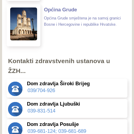
Općina Grude
Općina Grude smještena je na samoj granici
Bosne i Hercegovine i republike Hrvatske.
Kontakti zdravstvenih ustanova u
ŽZH...
Dom zdravlja Široki Brijeg
039/704-926
Dom zdravlja Ljubuški
039-831-514
Dom zdravlja Posušje
039-681-124; 039-681-689