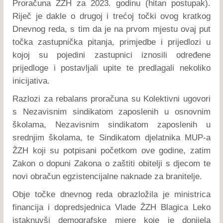
Proračuna ŽZH za 2023. godinu (hitan postupak).
Riječ je dakle o drugoj i trećoj točki ovog kratkog
Dnevnog reda, s tim da je na prvom mjestu ovaj put
točka zastupnička pitanja, primjedbe i prijedlozi u
kojoj su pojedini zastupnici iznosili određene
prijedloge i postavljali upite te predlagali nekoliko
inicijativa.
Razlozi za rebalans proračuna su Kolektivni ugovori
s Nezavisnim sindikatom zaposlenih u osnovnim
školama, Nezavisnim sindikatom zaposlenih u
srednjim školama, te Sindikatom djelatnika MUP-a
ŽZH koji su potpisani početkom ove godine, zatim
Zakon o dopuni Zakona o zaštiti obitelji s djecom te
novi obračun egzistencijalne naknade za branitelje.
Obje točke dnevnog reda obrazložila je ministrica
financija i dopredsjednica Vlade ŽZH Blagica Leko
istaknuvši demografske mjere koje je donijela