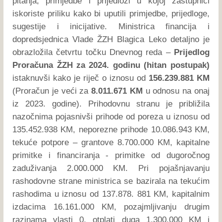
pitanja, primjedbe i prijedlozi u kojoj zastupnici
iskoriste priliku kako bi uputili primjedbe, prijedloge,
sugestije i inicijative. Ministrica financija i
dopredsjednica Vlade ŽZH Blagica Leko detaljno je
obrazložila četvrtu točku Dnevnog reda –
Prijedlog
Proračuna ŽZH za 2024. godinu (hitan postupak)
istaknuvši kako je riječ o iznosu od
156.239.881 KM
(Proračun je veći za
8.011.671 KM
u odnosu na onaj
iz 2023. godine). Prihodovnu stranu je približila
nazočnima pojasnivši prihode od poreza u iznosu od
135.452.938 KM, neporezne prihode 10.086.943 KM,
tekuće potpore – grantove 8.700.000 KM, kapitalne
primitke i financiranja - primitke od dugoročnog
zaduživanja 2.000.000 KM. Pri pojašnjavanju
rashodovne strane ministrica se bazirala na tekućim
rashodima u iznosu od 137.878. 881 KM, kapitalnim
izdacima 16.161.000 KM, pozajmljivanju drugim
razinama vlasti 0, otplati duga 1.300.000 KM i