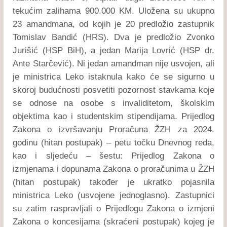
tekućim zalihama 900.000 KM. Uložena su ukupno
23 amandmana, od kojih je 20 predložio zastupnik
Tomislav Bandić (HRS). Dva je predložio Zvonko
Jurišić (HSP BiH), a jedan Marija Lovrić (HSP dr.
Ante Starčević). Ni jedan amandman nije usvojen, ali
je ministrica Leko istaknula kako će se sigurno u
skoroj budućnosti posvetiti pozornost stavkama koje
se odnose na osobe s invaliditetom, školskim
objektima kao i studentskim stipendijama. Prijedlog
Zakona o izvršavanju Proračuna ŽZH za 2024.
godinu (hitan postupak) – petu točku Dnevnog reda,
kao i sljedeću – šestu: Prijedlog Zakona o
izmjenama i dopunama Zakona o proračunima u ŽZH
(hitan postupak) također je ukratko pojasnila
ministrica Leko (usvojene jednoglasno). Zastupnici
su zatim raspravljali o Prijedlogu Zakona o izmjeni
Zakona o koncesijama (skraćeni postupak) kojeg je