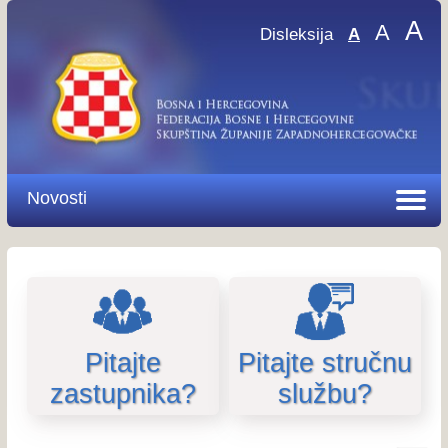
A
A
Disleksija
A
Novosti
Pitajte
Pitajte stručnu
zastupnika?
službu?