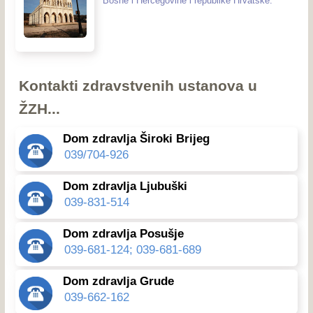
Bosne i Hercegovine i republike Hrvatske.
Kontakti zdravstvenih ustanova u
ŽZH...
Dom zdravlja Široki Brijeg
039/704-926
Dom zdravlja Ljubuški
039-831-514
Dom zdravlja Posušje
039-681-124; 039-681-689
Dom zdravlja Grude
039-662-162