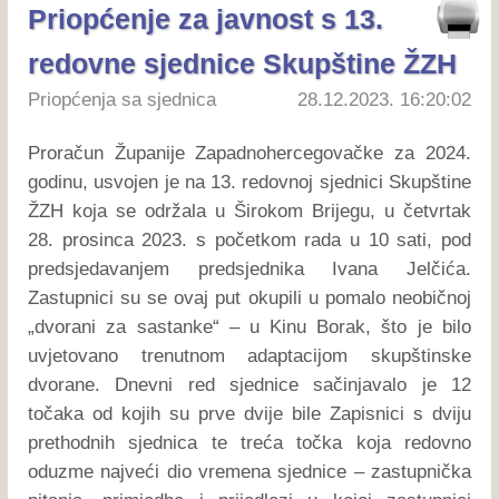
Priopćenje za javnost s 13.
redovne sjednice Skupštine ŽZH
Priopćenja sa sjednica
28.12.2023. 16:20:02
Proračun Županije Zapadnohercegovačke za 2024.
godinu, usvojen je na 13. redovnoj sjednici Skupštine
ŽZH koja se održala u Širokom Brijegu, u četvrtak
28. prosinca 2023. s početkom rada u 10 sati, pod
predsjedavanjem predsjednika Ivana Jelčića.
Zastupnici su se ovaj put okupili u pomalo neobičnoj
„dvorani za sastanke“ – u Kinu Borak, što je bilo
uvjetovano trenutnom adaptacijom skupštinske
dvorane. Dnevni red sjednice sačinjavalo je 12
točaka od kojih su prve dvije bile Zapisnici s dviju
prethodnih sjednica te treća točka koja redovno
oduzme najveći dio vremena sjednice – zastupnička