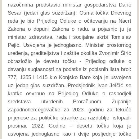
nazočnima predstavio ministar gospodarstva Dario
Sesar (jedan glas suzdržan). Osma točka Dnevnog
reda je bio Prijedlog Odluke o očitovanju na Nacrt
Zakona o dopuni Zakona o radu, a pojasnio ju je
ministar zdravstva, rada i socijalne skrbi Tomislav
Pejić. Usvojena je jednoglasno. Ministar prostornog
uređenja, graditeljstva i zaštite okoliša Zvonimir Širić
obrazložio je devetu točku - Prijedlog odluke o
davanju suglasnosti na podatke iz popisnih lista broj:
777, 1355 i 1415 k.o Konjsko Bare koja je usvojena
uz jedan glas suzdržan. Predsjednik Ivan Jelčić se
kratko osvrnuo na Prijedlog Odluke o raspodjeli
sredstava utvrđenih Proračunom Županije
Zapadnohercegovačke za 2023. godinu za tekuće
prijenose za političke stranke za razdoblje listopad-
prosinac 2022. Godine – desetu točku koja je
usvojena jednoglasno kao i dvije posljednje točke