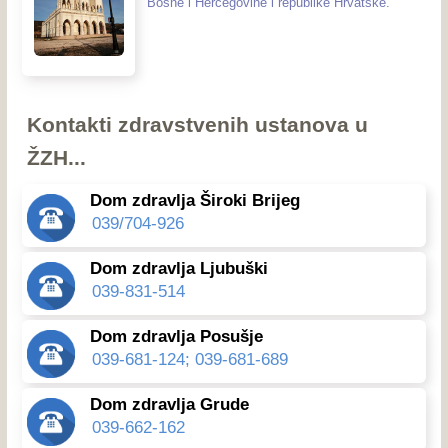
Bosne i Hercegovine i republike Hrvatske.
Kontakti zdravstvenih ustanova u
ŽZH...
Dom zdravlja Široki Brijeg
039/704-926
Dom zdravlja Ljubuški
039-831-514
Dom zdravlja Posušje
039-681-124; 039-681-689
Dom zdravlja Grude
039-662-162