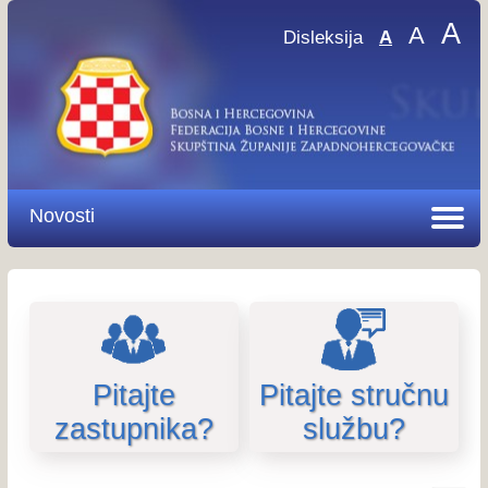
A
A
Disleksija
A
Novosti
Pitajte
Pitajte stručnu
zastupnika?
službu?