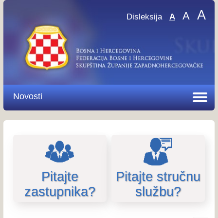
A
A
Disleksija
A
Novosti
Pitajte
Pitajte stručnu
zastupnika?
službu?