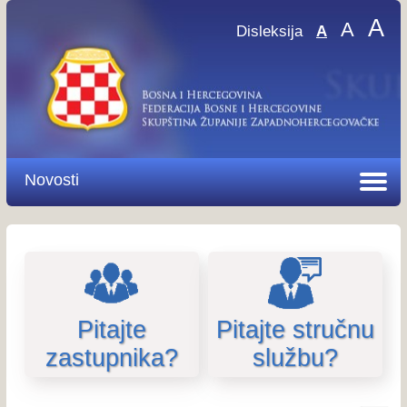
A
A
Disleksija
A
Novosti
Pitajte
Pitajte stručnu
zastupnika?
službu?