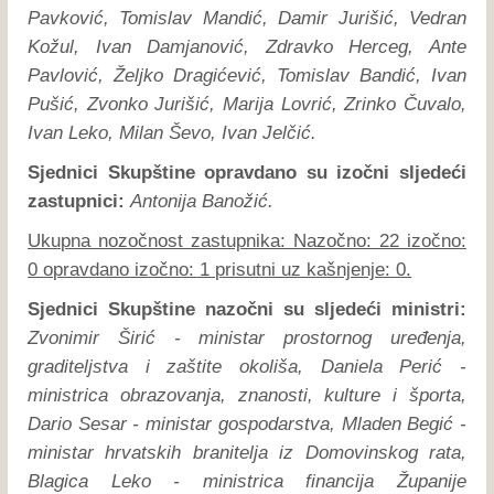
Pavković, Tomislav Mandić, Damir Jurišić, Vedran
Kožul, Ivan Damjanović, Zdravko Herceg, Ante
Pavlović, Željko Dragićević, Tomislav Bandić, Ivan
Pušić, Zvonko Jurišić, Marija Lovrić, Zrinko Čuvalo,
Ivan Leko, Milan Ševo, Ivan Jelčić.
Sjednici Skupštine opravdano su izočni sljedeći
zastupnici:
Antonija Banožić.
Ukupna nozočnost zastupnika: Nazočno: 22 izočno:
0 opravdano izočno: 1 prisutni uz kašnjenje: 0.
Sjednici Skupštine nazočni su sljedeći ministri:
Zvonimir Širić - ministar prostornog uređenja,
graditeljstva i zaštite okoliša, Daniela Perić -
ministrica obrazovanja, znanosti, kulture i športa,
Dario Sesar - ministar gospodarstva, Mladen Begić -
ministar hrvatskih branitelja iz Domovinskog rata,
Blagica Leko - ministrica financija Županije