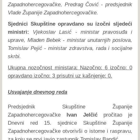
Zapadnohercegovačke, Predrag Čović - predsjednik
Vlade Županije Zapadnohercegovačke.
Sjednici Skupštine opravdano su izočni sljedeći
ministri:
Vjekoslav Lasić - ministar pravosuđa i
uprave, Mladen Bebek - ministar unutarnjih poslova,
Tomislav Pejić - ministar zdravstva, rada i socijalne
skrbi.
Ukupna nozočnost ministara: Nazočno: 6 izočno: 0
opravdano izočno: 3 prisutni uz kašnjenje: 0.
Usvajanje dnevnog reda
Predsjednik Skupštine Županije
Zapadnohercegovačke
Ivan Jelčić
pročitao je
Dnevni red 15. sjednice Skupštine Županije
Zapadnohercegovačke otvorivši o istome i raspravu,
za koju se prvi javio zastupnik Tomislav Bandić.