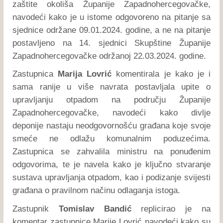
zaštite okoliša Županije Zapadnohercegovačke,
navodeći kako je u istome odgovoreno na pitanje sa
sjednice održane 09.01.2024. godine, a ne na pitanje
postavljeno na 14. sjednici Skupštine Županije
Zapadnohercegovačke održanoj 22.03.2024. godine.
Zastupnica
Marija Lovrić
komentirala je kako je i
sama ranije u više navrata postavljala upite o
upravljanju otpadom na području Županije
Zapadnohercegovačke, navodeći kako divlje
deponije nastaju neodgovornošću građana koje svoje
smeće ne odlažu komunalnim poduzećima.
Zastupnica se zahvalila ministru na ponuđenim
odgovorima, te je navela kako je ključno stvaranje
sustava upravljanja otpadom, kao i podizanje svijesti
građana o pravilnom načinu odlaganja istoga.
Zastupnik
Tomislav Bandić
replicirao je na
komentar zastupnice Marije Lovrić navodeći kako su