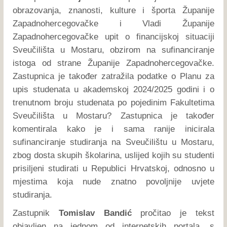
obrazovanja, znanosti, kulture i športa Županije
Zapadnohercegovačke i Vladi Županije
Zapadnohercegovačke upit o financijskoj situaciji
Sveučilišta u Mostaru, obzirom na sufinanciranje
istoga od strane Županije Zapadnohercegovačke.
Zastupnica je također zatražila podatke o Planu za
upis studenata u akademskoj 2024/2025 godini i o
trenutnom broju studenata po pojedinim Fakultetima
Sveučilišta u Mostaru? Zastupnica je također
komentirala kako je i sama ranije inicirala
sufinanciranje studiranja na Sveučilištu u Mostaru,
zbog dosta skupih školarina, uslijed kojih su studenti
prisiljeni studirati u Republici Hrvatskoj, odnosno u
mjestima koja nude znatno povoljnije uvjete
studiranja.
Zastupnik
Tomislav Bandić
pročitao je tekst
objavljen na jednom od internetskih portala, s