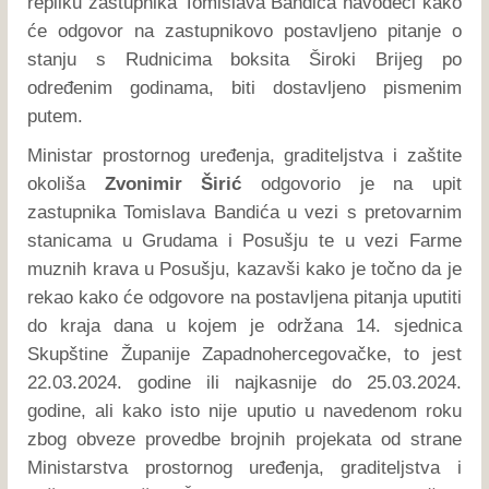
repliku zastupnika Tomislava Bandića navodeći kako
će odgovor na zastupnikovo postavljeno pitanje o
stanju s Rudnicima boksita Široki Brijeg po
određenim godinama, biti dostavljeno pismenim
putem.
Ministar prostornog uređenja, graditeljstva i zaštite
okoliša
Zvonimir Širić
odgovorio je na upit
zastupnika Tomislava Bandića u vezi s pretovarnim
stanicama u Grudama i Posušju te u vezi Farme
muznih krava u Posušju, kazavši kako je točno da je
rekao kako će odgovore na postavljena pitanja uputiti
do kraja dana u kojem je održana 14. sjednica
Skupštine Županije Zapadnohercegovačke, to jest
22.03.2024. godine ili najkasnije do 25.03.2024.
godine, ali kako isto nije uputio u navedenom roku
zbog obveze provedbe brojnih projekata od strane
Ministarstva prostornog uređenja, graditeljstva i