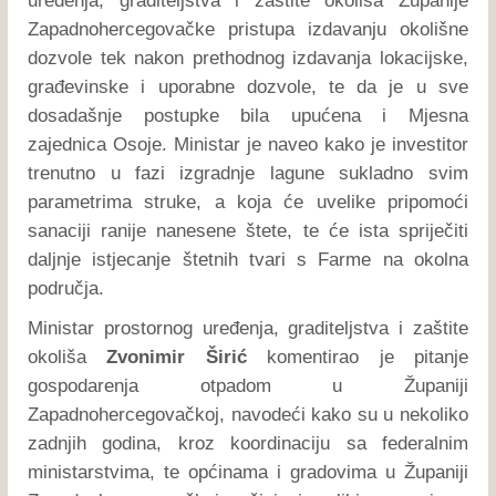
uređenja, graditeljstva i zaštite okoliša Županije
Zapadnohercegovačke pristupa izdavanju okolišne
dozvole tek nakon prethodnog izdavanja lokacijske,
građevinske i uporabne dozvole, te da je u sve
dosadašnje postupke bila upućena i Mjesna
zajednica Osoje. Ministar je naveo kako je investitor
trenutno u fazi izgradnje lagune sukladno svim
parametrima struke, a koja će uvelike pripomoći
sanaciji ranije nanesene štete, te će ista spriječiti
daljnje istjecanje štetnih tvari s Farme na okolna
područja.
Ministar prostornog uređenja, graditeljstva i zaštite
okoliša
Zvonimir Širić
komentirao je pitanje
gospodarenja otpadom u Županiji
Zapadnohercegovačkoj, navodeći kako su u nekoliko
zadnjih godina, kroz koordinaciju sa federalnim
ministarstvima, te općinama i gradovima u Županiji