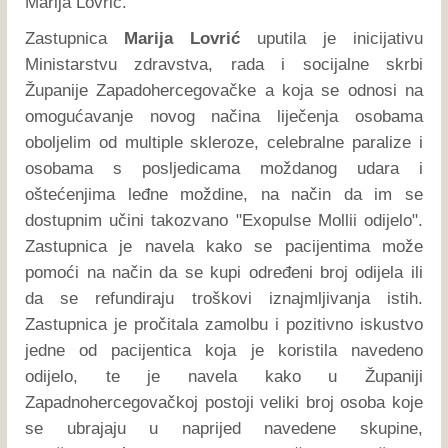
Marija Lovrić.
Zastupnica
Marija Lovrić
uputila je inicijativu
Ministarstvu zdravstva, rada i socijalne skrbi
Županije Zapadohercegovačke a koja se odnosi na
omogućavanje novog načina liječenja osobama
oboljelim od multiple skleroze, celebralne paralize i
osobama s posljedicama moždanog udara i
oštećenjima leđne moždine, na način da im se
dostupnim učini takozvano "Exopulse Mollii odijelo".
Zastupnica je navela kako se pacijentima može
pomoći na način da se kupi određeni broj odijela ili
da se refundiraju troškovi iznajmljivanja istih.
Zastupnica je pročitala zamolbu i pozitivno iskustvo
jedne od pacijentica koja je koristila navedeno
odijelo, te je navela kako u Županiji
Zapadnohercegovačkoj postoji veliki broj osoba koje
se ubrajaju u naprijed navedene skupine,