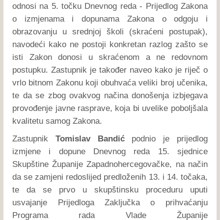
odnosi na 5. točku Dnevnog reda - Prijedlog Zakona
o izmjenama i dopunama Zakona o odgoju i
obrazovanju u srednjoj školi (skraćeni postupak),
navodeći kako ne postoji konkretan razlog zašto se
isti Zakon donosi u skraćenom a ne redovnom
postupku. Zastupnik je također naveo kako je riječ o
vrlo bitnom Zakonu koji obuhvaća veliki broj učenika,
te da se zbog ovakvog načina donošenja izbjegava
provođenje javne rasprave, koja bi uvelike poboljšala
kvalitetu samog Zakona.
Zastupnik
Tomislav Bandić
podnio je prijedlog
izmjene i dopune Dnevnog reda 15. sjednice
Skupštine Županije Zapadnohercegovačke, na način
da se zamjeni redoslijed predloženih 13. i 14. točaka,
te da se prvo u skupštinsku proceduru uputi
usvajanje Prijedloga Zaključka o prihvaćanju
Programa rada Vlade Županije