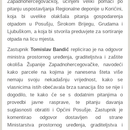
Zapadnohercegovačkoj, učinjeni veliki pomaci po
pitanju uspostavljanja Regionalne deponije u Korićini,
koja bi uvelike olakšala pitanja gospodarenja
otpadom u Posušju, Širokom Brijegu, Grudama i
Ljubuškom, a koja bi stvorila preduvjete za sortiranje
otpada na licu mjesta.
Zastupnik
Tomislav Bandić
replicirao je na odgovor
ministra prostornog uređenja, graditeljstva i zaštite
okoliša Županije Zapadnohercegovačke, navodeći
kako parcele na kojima je nanesena šteta više
nemaju svoju nekadašnju vrijednost, kako se
vlasnicima istih obećavala brza sanacija što se nije i
dogodilo, te kako će se s dodatnim pitanjima o
provedbi javne rasprave, te pitanju davanja
suglasnosti obratiti i Općini Posušje. Zastupnik je
komentirao odgovor dostavljen od strane
Ministarstva prostornog uređenja, graditeljstva i