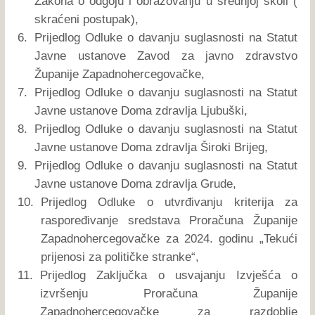
Zakona o odgoju i obrazovanju u srednjoj školi (
skraćeni postupak),
6.
Prijedlog Odluke o davanju suglasnosti na Statut
Javne ustanove Zavod za javno zdravstvo
Županije Zapadnohercegovačke,
7.
Prijedlog Odluke o davanju suglasnosti na Statut
Javne ustanove Doma zdravlja Ljubuški,
8.
Prijedlog Odluke o davanju suglasnosti na Statut
Javne ustanove Doma zdravlja Široki Brijeg,
9.
Prijedlog Odluke o davanju suglasnosti na Statut
Javne ustanove Doma zdravlja Grude,
10.
Prijedlog Odluke o utvrđivanju kriterija za
raspoređivanje sredstava Proračuna Županije
Zapadnohercegovačke za 2024. godinu „Tekući
prijenosi za političke stranke“,
11.
Prijedlog Zaključka o usvajanju Izvješća o
izvršenju Proračuna Županije
Zapadnohercegovačke za razdoblje