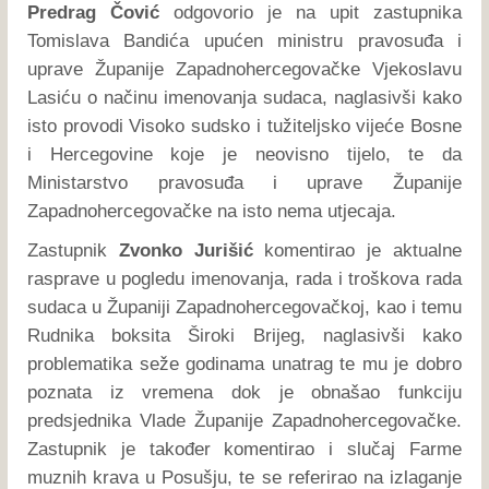
Predrag Čović
odgovorio je na upit zastupnika
Tomislava Bandića upućen ministru pravosuđa i
uprave Županije Zapadnohercegovačke Vjekoslavu
Lasiću o načinu imenovanja sudaca, naglasivši kako
isto provodi Visoko sudsko i tužiteljsko vijeće Bosne
i Hercegovine koje je neovisno tijelo, te da
Ministarstvo pravosuđa i uprave Županije
Zapadnohercegovačke na isto nema utjecaja.
Zastupnik
Zvonko Jurišić
komentirao je aktualne
rasprave u pogledu imenovanja, rada i troškova rada
sudaca u Županiji Zapadnohercegovačkoj, kao i temu
Rudnika boksita Široki Brijeg, naglasivši kako
problematika seže godinama unatrag te mu je dobro
poznata iz vremena dok je obnašao funkciju
predsjednika Vlade Županije Zapadnohercegovačke.
Zastupnik je također komentirao i slučaj Farme
muznih krava u Posušju, te se referirao na izlaganje