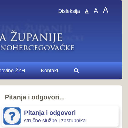
A
A
sleksija
A
.
ovori
zastupnika