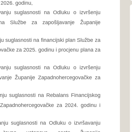
mediterans
egovačke za 2024. godinu i
ti na Odluku o izvršavanju
tanove ceste Županije
Općina
Općina Po
i na Financijski plan Javne
461 km² i 
Zapadnohe
a 2025. godinu i procjenu
sti na Odluku o izvršenju
je Zapadnohercegovačke za
Općina
Općina Gr
granici B
Predsjednik Odbora
republike
Damir Jurišić
Kontakti zdravstv