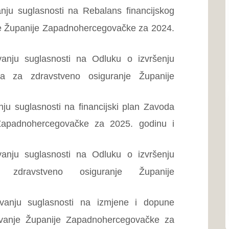
govačke za 2025. godinu i
Ustav ŽZH
Poslovnik o radu Skupštin
sti na Odluku o izvršenju
Proračun
o osiguranje Županije
Program rada Skupštine
nosti na izmjene i dopune
Javne nabavke
ije Zapadnohercegovačke za
sti na Odluku o izvršenju
Naše općine...
a zapošljavanje Županije
Grad Ši
Grad Širo
na financijski plan Službe za
dijelu Bos
 godinu i procjenu plana za
Zapadnoh
sti na Odluku o izvršenju
ije Zapadnohercegovačke za
Grad L
Grad Ljub
ti na Rebalans Financijskog