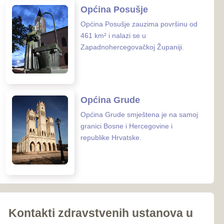
iroki Brijeg
Ljubuški
Posušje
039-681-689
Grude
 zaštite ZHŽ
o zdravstvo ZHŽ