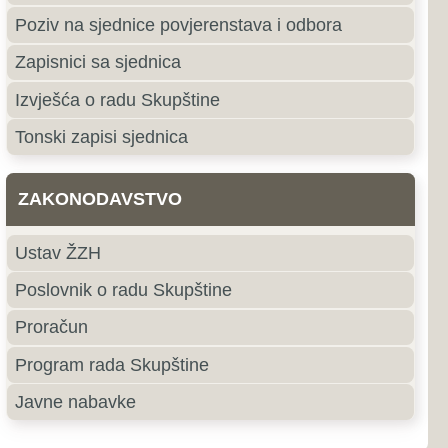
e
roki Brijeg
ki Brijeg je grad u južnom
ne i Hercegovine i središte
ercegovačke Županije.
jubuški
uški pripada primorskoj,