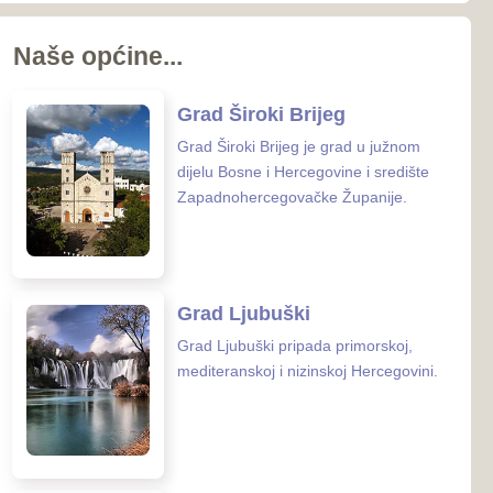
koj i nizinskoj Hercegovini.
 Posušje
sušje zauzima površinu od
nalazi se u
rcegovačkoj Županiji.
 Grude
ude smještena je na samoj
osne i Hercegovine i
 Hrvatske.
enih ustanova u