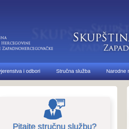
Di
bori
Stručna služba
Narodne novine ŽZH
Kontakt
Pitanja i odgovori..
Pitanja i odg
stručne službe i 
te stručnu službu?
Više o Skupštini...
za Ustav,