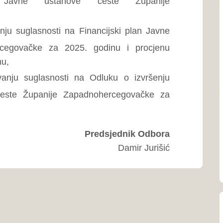
ŽZH...
Dom zdravlja Š
039/704-926
Dom zdravlja 
039-831-514
Dom zdravlja 
039-681-124; 
Dom zdravlja 
039-662-162
Uprava civilne
039-661-377
Zavod za javn
(ZZJZ)
039-661-702