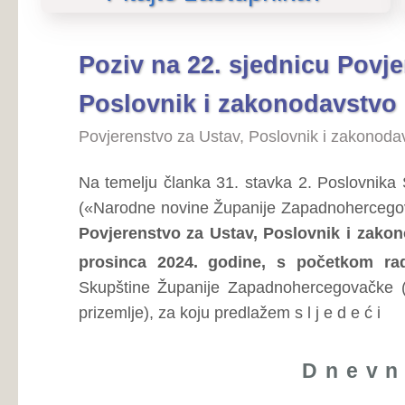
Poslovnik i zakonodavstvo
Povjerenstvo za Ustav, Poslovnik i zakonodavstvo
Na temelju članka 31. stavka 2. Poslovnika Skupštine Ž
(«Narodne novine Županije Zapadnohercegovačke», broj:
Povjerenstvo za Ustav, Poslovnik i zakonodavstvo koja
00
prosinca 2024. godine, s početkom rada u 10
sa
Skupštine Županije Zapadnohercegovačke (zgrada Župa
prizemlje), za koju predlažem s l j e d e ć i
Dnevni red
Prijedlog Odluke o davanju suglasnos
Pregledaj...
plana Zavoda za zdravstveno osiguranje Županije Z
godinu,
Prijedlog Odluke o davanju suglasno
Pregledaj...
Rebalansa financijskog plana Zavoda za zdravs
Zapadnohercegovačke za 2024. godinu,
Prijedlog Odluke o davanju suglasnost
Pregledaj...