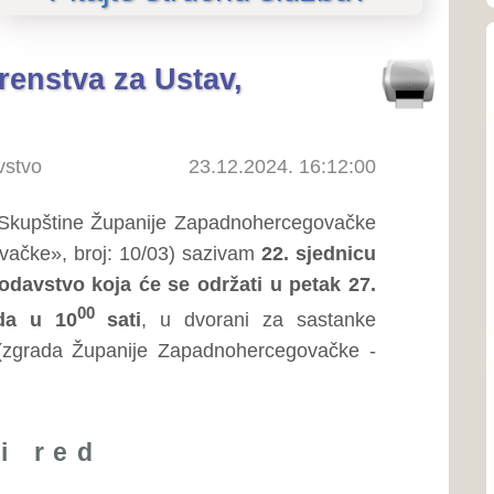
O SKUPŠTINI
23.12.2024. 16:12:00
O Skupštini
upanije Zapadnohercegovačke
o predsjedniku Skupštine
 10/03) sazivam
22. sjednicu
Ustroj i nadležnosti
 će se održati u petak 27.
Linkovi
ti
, u dvorani za sastanke
nije Zapadnohercegovačke -
SJEDNICE SKUPŠTINE
Priopćenja
Poziv na sjednice
ti na Rebalans financijskog
Poziv na sjednice povjere
apadnohercegovačke za 2024.
Zapisnici sa sjednica
Izvješća o radu Skupštine
sti na Odluku o izvršenju
Tonski zapisi sjednica
tveno osiguranje Županije
ZAKONODAVSTVO
i na financijski plan Zavoda