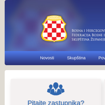
Novosti
Skupština
Povjerenstva i od
Pitajte zastupnika?
Pitaj
Poziv na 22. sjednicu Povjerenstva 