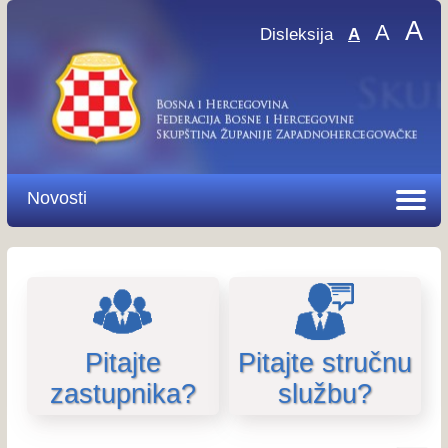
A
A
Disleksija
A
Novosti
Pitajte
Pitajte stručnu
zastupnika?
službu?