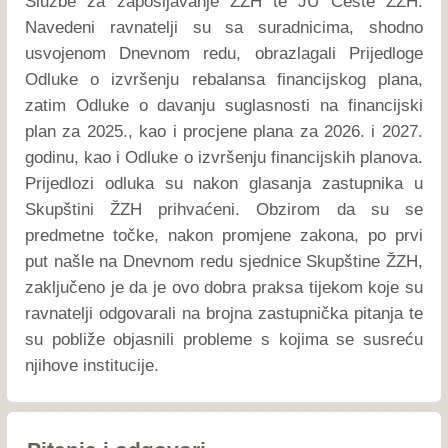
Službe za zapošljavanje ŽZH te JU Ceste ŽZH.
Navedeni ravnatelji su sa suradnicima, shodno
usvojenom Dnevnom redu, obrazlagali Prijedloge
Odluke o izvršenju rebalansa financijskog plana,
zatim Odluke o davanju suglasnosti na financijski
plan za 2025., kao i procjene plana za 2026. i 2027.
godinu, kao i Odluke o izvršenju financijskih planova.
Prijedlozi odluka su nakon glasanja zastupnika u
Skupštini ŽZH prihvaćeni. Obzirom da su se
predmetne točke, nakon promjene zakona, po prvi
put našle na Dnevnom redu sjednice Skupštine ŽZH,
zaključeno je da je ovo dobra praksa tijekom koje su
ravnatelji odgovarali na brojna zastupnička pitanja te
su pobliže objasnili probleme s kojima se susreću
njihove institucije.