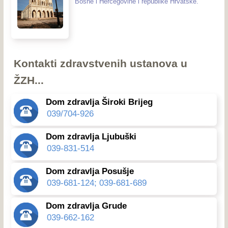
Bosne i Hercegovine i republike Hrvatske.
Kontakti zdravstvenih ustanova u
ŽZH...
Dom zdravlja Široki Brijeg
039/704-926
Dom zdravlja Ljubuški
039-831-514
Dom zdravlja Posušje
039-681-124; 039-681-689
Dom zdravlja Grude
039-662-162