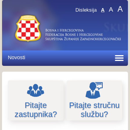
A
A
Disleksija
A
Novosti
Pitajte
Pitajte stručnu
zastupnika?
službu?