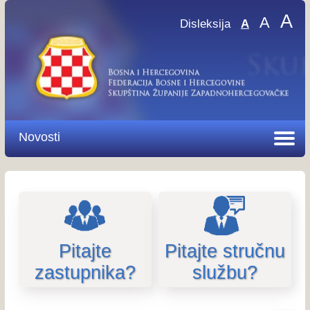
A
A
Disleksija
A
Novosti
Pitajte
Pitajte stručnu
zastupnika?
službu?