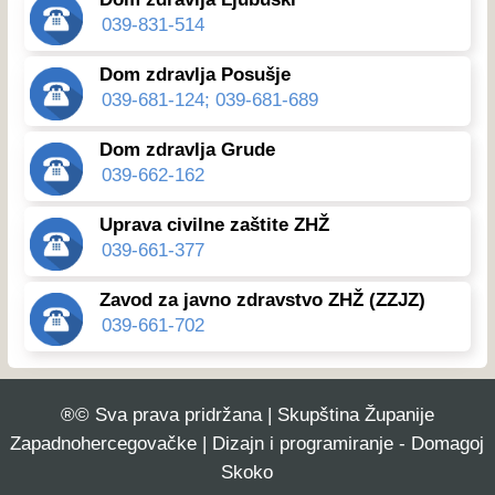
039-831-514
Dom zdravlja Posušje
039-681-124; 039-681-689
Dom zdravlja Grude
039-662-162
Uprava civilne zaštite ZHŽ
039-661-377
Zavod za javno zdravstvo ZHŽ (ZZJZ)
039-661-702
®© Sva prava pridržana | Skupština Županije
Zapadnohercegovačke | Dizajn i programiranje - Domagoj
Skoko