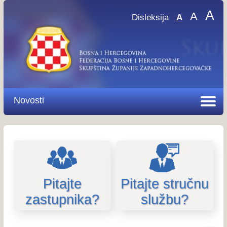
A
A
Disleksija
A
Novosti
Pitajte
Pitajte stručnu
zastupnika?
službu?