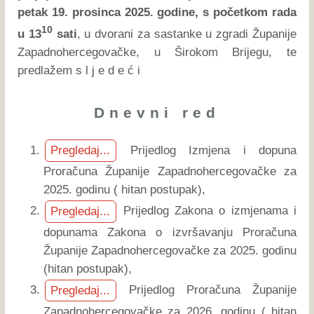
petak 19. prosinca 2025. godine, s početkom rada
10
u 13
sati
, u dvorani za sastanke u zgradi Županije
Zapadnohercegovačke, u Širokom Brijegu, te
predlažem s l j e d e ć i
Dnevni red
Prijedlog Izmjena i dopuna
Pregledaj...
Proračuna Županije Zapadnohercegovačke za
2025. godinu ( hitan postupak),
Prijedlog Zakona o izmjenama i
Pregledaj...
dopunama Zakona o izvršavanju Proračuna
Županije Zapadnohercegovačke za 2025. godinu
(hitan postupak),
Prijedlog Proračuna Županije
Pregledaj...
Zapadnohercegovačke za 2026. godinu ( hitan