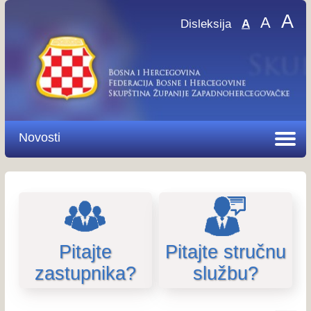
A
A
Disleksija
A
Novosti
Pitajte
Pitajte stručnu
zastupnika?
službu?