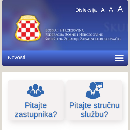
A
A
Disleksija
A
Novosti
Pitajte
Pitajte stručnu
zastupnika?
službu?