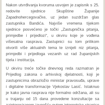
Nakon utvrđivanja kvoruma usvojen je zapisnik s 25.
redovite sjednice Skupštine Županije
Zapadnohercegovačke, uz jedan suzdržan glas
zastupnika Bandića. Najviše vremena tijekom
sjednice posvećeno je točki „Zastupnička pitanja,
primjedbe i prijedlozi“, u okviru koje je vođena
višesatna rasprava. Zastupnici su tom prilikom
otvorili više aktualnih tema te iznijeli niz pitanja,
primjedbi i prijedloga vezanih uz rad županijskih
tijela i institucija.
U okviru treće točke dnevnog reda razmatran je
Prijedlog zakona o arhivskoj djelatnosti, koji je
zastupnicima obrazložio ministar pravosuđa, uprave
i digitalne transformacije Vjekoslav Lasić. Istaknuo
je kako javna rasprava nije formalno održana, ali su
u trajanju od 15 dana provedene konzultacije sa
zainteresiranom javnošću putem internetske stranice