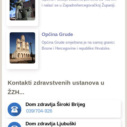
i nalazi se u Zapadnohercegovačkoj Županiji.
Općina Grude
Općina Grude smještena je na samoj granici
Bosne i Hercegovine i republike Hrvatske.
Kontakti zdravstvenih ustanova u
ŽZH...
Dom zdravlja Široki Brijeg
039/704-926
Dom zdravlja Ljubuški