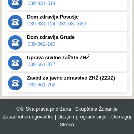
039-831-514
Dom zdravlja Posušje
039-681-124; 039-681-689
Dom zdravlja Grude
039-662-162
Uprava civilne zaštite ZHŽ
039-661-377
Zavod za javno zdravstvo ZHŽ (ZZJZ)
039-661-702
®© Sva prava pridržana | Skupština Županije
Zapadnohercegovačke | Dizajn i programiranje - Domagoj
Skoko