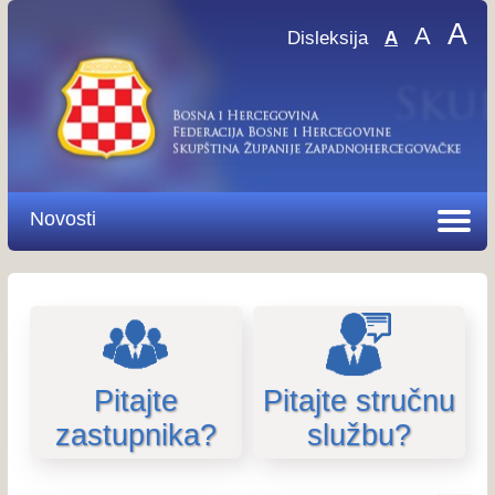
A
A
Disleksija
A
Novosti
Pitajte
Pitajte stručnu
zastupnika?
službu?