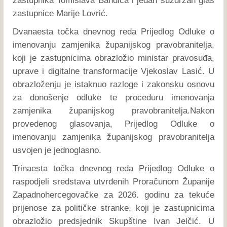
zastupnika Tomislava Bandića i jedan suzdržan glas
zastupnice Marije Lovrić.
Dvanaesta točka dnevnog reda Prijedlog Odluke o
imenovanju zamjenika županijskog pravobranitelja,
koji je zastupnicima obrazložio ministar pravosuđa,
uprave i digitalne transformacije Vjekoslav Lasić. U
obrazloženju je istaknuo razloge i zakonsku osnovu
za donošenje odluke te proceduru imenovanja
zamjenika županijskog pravobranitelja.Nakon
provedenog glasovanja, Prijedlog Odluke o
imenovanju zamjenika županijskog pravobranitelja
usvojen je jednoglasno.
Trinaesta točka dnevnog reda Prijedlog Odluke o
raspodjeli sredstava utvrđenih Proračunom Županije
Zapadnohercegovačke za 2026. godinu za tekuće
prijenose za političke stranke, koji je zastupnicima
obrazložio predsjednik Skupštine Ivan Jelčić. U