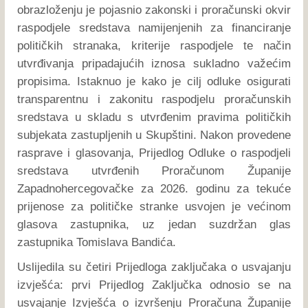
obrazloženju je pojasnio zakonski i proračunski okvir
raspodjele sredstava namijenjenih za financiranje
političkih stranaka, kriterije raspodjele te način
utvrđivanja pripadajućih iznosa sukladno važećim
propisima. Istaknuo je kako je cilj odluke osigurati
transparentnu i zakonitu raspodjelu proračunskih
sredstava u skladu s utvrđenim pravima političkih
subjekata zastupljenih u Skupštini. Nakon provedene
rasprave i glasovanja, Prijedlog Odluke o raspodjeli
sredstava utvrđenih Proračunom Županije
Zapadnohercegovačke za 2026. godinu za tekuće
prijenose za političke stranke usvojen je većinom
glasova zastupnika, uz jedan suzdržan glas
zastupnika Tomislava Bandića.
Uslijedila su četiri Prijedloga zaključaka o usvajanju
izvješća: prvi Prijedlog Zaključka odnosio se na
usvajanje Izvješća o izvršenju Proračuna Županije