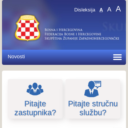
A
A
Disleksija
A
Novosti
Pitajte
Pitajte stručnu
zastupnika?
službu?