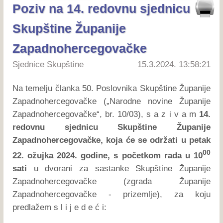
Poziv na 14. redovnu sjednicu
Skupštine Županije
Zapadnohercegovačke
Sjednice Skupštine
15.3.2024. 13:58:21
Na temelju članka 50. Poslovnika Skupštine Županije
Zapadnohercegovačke („Narodne novine Županije
Zapadnohercegovačke“, br. 10/03), s a z i v a m
14.
redovnu sjednicu Skupštine Županije
Zapadnohercegovačke, koja će se održati u petak
00
22. ožujka 2024. godine, s početkom rada u 10
sati
u dvorani za sastanke Skupštine Županije
Zapadnohercegovačke (zgrada Županije
Zapadnohercegovačke - prizemlje), za koju
predlažem s l i j e d e ć i: