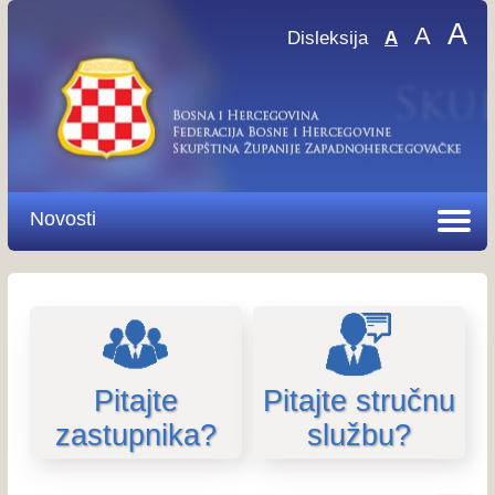
A
A
Disleksija
A
Novosti
Pitajte
Pitajte stručnu
zastupnika?
službu?