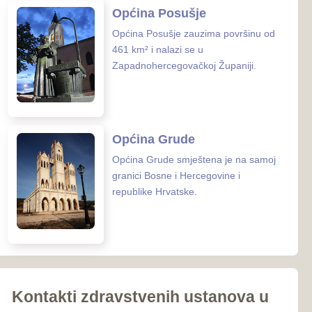
iroki Brijeg
Ljubuški
Posušje
039-681-689
Grude
 zaštite ZHŽ
o zdravstvo ZHŽ