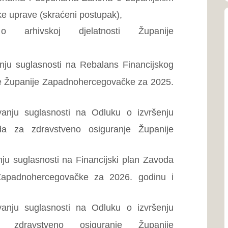
mediterans
govačke za 2026. godinu i
sti na Odluku o izvršenju
o osiguranje Županije
Općina
Općina Po
nosti na izmjene i dopune
461 km² i 
ije Zapadnohercegovačke za
Zapadnohe
sti na Odluku o izvršenju
a zapošljavanje Županije
Općina
Općina Gr
i na Financijski plan Službe
granici B
26. godinu i procjenu plana
republike
sti na Odluku o izvršenju
ije Zapadnohercegovačke za
Kontakti zdravstv
ti na Rebalans Financijskog