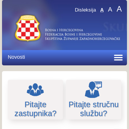
A
A
Disleksija
A
Novosti
Pitajte
Pitajte stručnu
zastupnika?
službu?