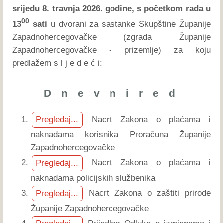
srijedu 8. travnja 2026. godine, s početkom rada u
00
13
sati
u dvorani za sastanke Skupštine Županije
Zapadnohercegovačke (zgrada Županije
Zapadnohercegovačke - prizemlje) za koju
predlažem s l j e d e ć i:
D n e v n i r e d
Nacrt Zakona o plaćama i
Pregledaj...
naknadama korisnika Proračuna Županije
Zapadnohercegovačke
Nacrt Zakona o plaćama i
Pregledaj...
naknadama policijskih službenika
Nacrt Zakona o zaštiti prirode
Pregledaj...
Županije Zapadnohercegovačke