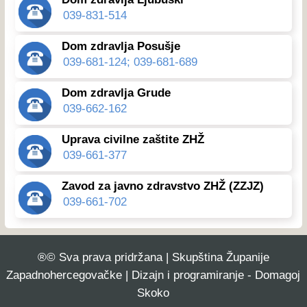
039-831-514
Dom zdravlja Posušje
039-681-124; 039-681-689
Dom zdravlja Grude
039-662-162
Uprava civilne zaštite ZHŽ
039-661-377
Zavod za javno zdravstvo ZHŽ (ZZJZ)
039-661-702
®© Sva prava pridržana | Skupština Županije
Zapadnohercegovačke | Dizajn i programiranje - Domagoj
Skoko