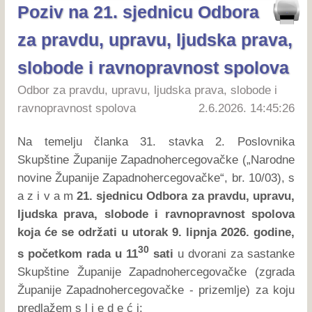
Poziv na 21. sjednicu Odbora
za pravdu, upravu, ljudska prava,
slobode i ravnopravnost spolova
Odbor za pravdu, upravu, ljudska prava, slobode i
ravnopravnost spolova
2.6.2026. 14:45:26
Na temelju članka 31. stavka 2. Poslovnika
Skupštine Županije Zapadnohercegovačke („Narodne
novine Županije Zapadnohercegovačke“, br. 10/03), s
a z i v a m
21. sjednicu Odbora za pravdu, upravu,
ljudska prava, slobode i ravnopravnost spolova
koja će se održati u utorak 9. lipnja 2026. godine,
30
s početkom rada u 11
sati
u dvorani za sastanke
Skupštine Županije Zapadnohercegovačke (zgrada
Županije Zapadnohercegovačke - prizemlje) za koju
predlažem s l j e d e ć i: