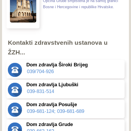
Općina Grude smještena je na samoj granici
Bosne i Hercegovine i republike Hrvatske.
Kontakti zdravstvenih ustanova u
ŽZH...
Dom zdravlja Široki Brijeg
039/704-926
Dom zdravlja Ljubuški
039-831-514
Dom zdravlja Posušje
039-681-124; 039-681-689
Dom zdravlja Grude