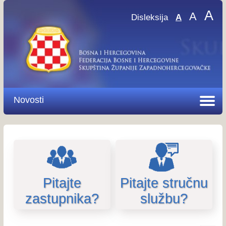
A
A
Disleksija
A
Novosti
Pitajte
Pitajte stručnu
zastupnika?
službu?