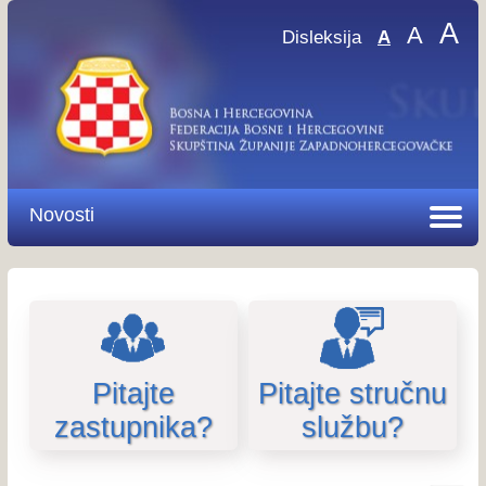
A
A
Disleksija
A
Novosti
Pitajte
Pitajte stručnu
zastupnika?
službu?