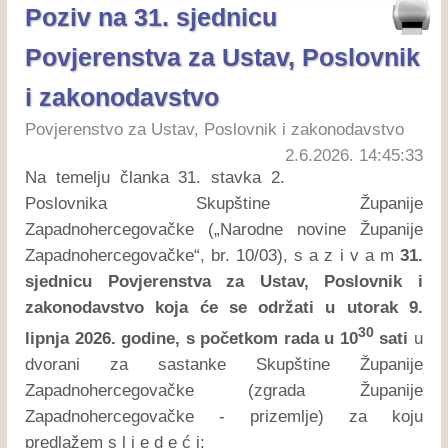
Poziv na 31. sjednicu
Povjerenstva za Ustav, Poslovnik
i zakonodavstvo
Povjerenstvo za Ustav, Poslovnik i zakonodavstvo
2.6.2026. 14:45:33
Na temelju članka 31. stavka 2.
Poslovnika Skupštine Županije
Zapadnohercegovačke („Narodne novine Županije
Zapadnohercegovačke“, br. 10/03), s a z i v a m
31.
sjednicu Povjerenstva za Ustav, Poslovnik i
zakonodavstvo koja će se održati u utorak 9.
30
lipnja 2026. godine, s početkom rada u 10
sati
u
dvorani za sastanke Skupštine Županije
Zapadnohercegovačke (zgrada Županije
Zapadnohercegovačke - prizemlje) za koju
predlažem s l j e d e ć i: